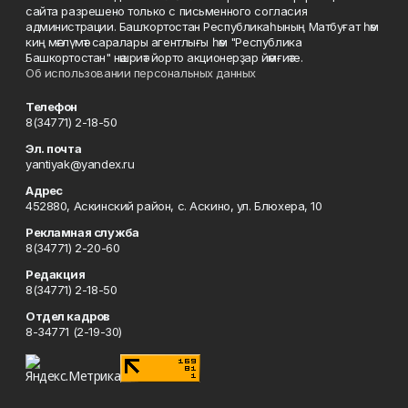
сайта разрешено только с письменного согласия
администрации. Башҡортостан Республикаһының Матбуғат һәм
киң мәғлүмәт саралары агентлығы һәм "Республика
Башкортостан" нәшриәт йорто акционерҙар йәмғиәте.
Об использовании персональных данных
Телефон
8(34771) 2-18-50
Эл. почта
yantiyak@yandex.ru
Адрес
452880, Аскинский район, с. Аскино, ул. Блюхера, 10
Рекламная служба
8(34771) 2-20-60
Редакция
8(34771) 2-18-50
Отдел кадров
8-34771 (2-19-30)