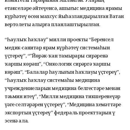
етәкселәре әйтеүенсә, ашығыс медицина ярҙамы
күрһәтеү өсөн махсус йыһазландырылған Ватан
вертолеты алырға планлаштырылған.
“Һаулыҡ һаҡлау” милли проекты “Беренсел
медик-санитар ярҙам күрһәтеү системаһын
үҫтереү”, “”Йөрәк-ҡан тамырҙары сирҙәренә
ҡаршы көрәш”, “Онкологик сирҙәргә ҡаршы
көрәш”, “Балалар һаулығын һаҡлауҙы үҫтереү”,
“Һаулыҡ һаҡлау системаһы медицина
учреждениеларын медицина белгестәре менән
тәьмин итеү”, “Милли медицина тикшеренеүҙәр
үҙәге селтәрҙәрен үҫтереү”, “Медицина хеҙмәттәре
экспортын үҫтереү” федераль проекттарын үҙ
эсенә ала.