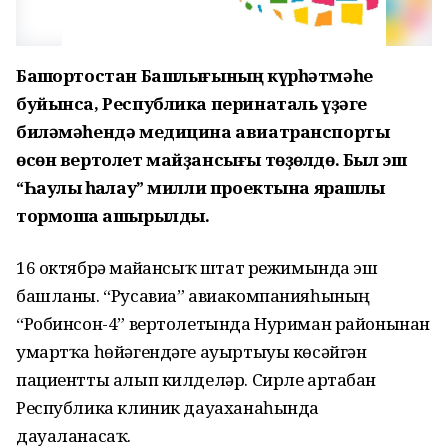
Башҡортостан Башлығының күрһәтмәһе
буйынса, Республика перинаталь үҙәге
биләмәһендә медицина авиатранспорты
өсөн вертолет майҙансығы төҙөлдө. Был эш
“Һаулыҡ һаҡлау” милли проектына ярашлы
тормошҡа ашырылды.
16 октябрҙә майҙансыҡ штат режимында эш
башланы. “Русавиа” авиакомпанияһының
“Робинсон-4” вертолетында Нуриман районынан
умартҡа һөйәгендәге ауыртыуы көсәйгән
пациентты алып килделәр. Сирле артабан
Республика клиник дауаханаһында
дауаланасаҡ.