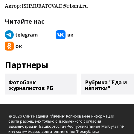
Автор: ISHMURATOVA.D@rbsmi.ru
Читайте нас
Партнеры
Фотобанк
Рубрика "Еда и
журналистов РБ
напитки"
© 2026 Сайт издания "Йәнтөйәк" Копирование информации
сайта разрешено только с письменного согласия
администрации. Башҡортостан Республикаһының Матбуғат һәм
киң мәғлүмәт саралары агентлығы һәм "Республика