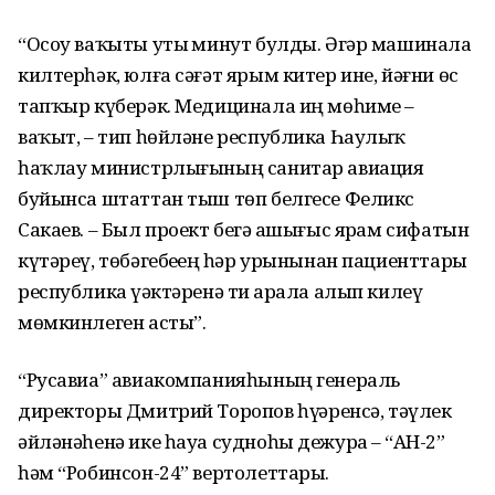
“Осоу ваҡыты утыҙ минут булды. Әгәр машинала
килтерһәк, юлға сәғәт ярым китер ине, йәғни өс
тапҡыр күберәк. Медицинала иң мөһиме –
ваҡыт, – тип һөйләне республика Һаулыҡ
һаҡлау министрлығының санитар авиация
буйынса штаттан тыш төп белгесе Феликс
Сакаев. – Был проект беҙгә ашығыс ярҙам сифатын
күтәреү, төбәгебеҙҙең һәр урынынан пациенттарҙы
республика үҙәктәренә тиҙ арала алып килеү
мөмкинлеген асты”.
“Русавиа” авиакомпанияһының генераль
директоры Дмитрий Торопов һүҙҙәренсә, тәүлек
әйләнәһенә ике һауа судноһы дежурҙа – “АН-2”
һәм “Робинсон-24” вертолеттары.