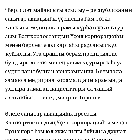
“Вертолет майҙансығы асылыу – республиканың
санитар авиацияһы үҫешендә һәм төбәк
халҡына медицина ярҙамы күрһәтеүҙә алға ҙур
аҙым. Башҡортостандың Үҫеш корпорацияһы
менән берлектә юл картаһы раҫланып ҡул
ҡуйылды. Уға ярашлы берҙәм предприятие
булдырыласаҡ: минең уйымса, ҙурыраҡ һауа
суднолары булған авиакомпания. Һөҙөмтәлә
заманса медицина ҡорамалдары ярҙамында
ултыра алмаған пациенттарҙы ла ташый
аласаҡбыҙ”, – тине Дмитрий Торопов.
Әлеге санитар авиацияһы проекты
Башҡортостандың Үҫеш корпорацияһы менән
Транспорт һәм юл хужалығы буйынса дәүләт
комитеты тарафынан эшләнгән. Уларҙың