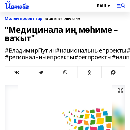
Йәнтөйәк
Милли проекттар
18 ОКТЯБРЯ 2019, 01:19
"Медицинала иң мөһиме –
ваҡыт"
#ВладимирПутин#национальныепроекты#
#региональныепроекты#регпроекты#нацп