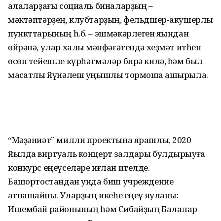
ҡалаларҙағы социаль биналарҙың –
мәктәптәрҙең, клубтарҙың, фельдшер-акушерлыҡ
пункттарының һ.б. – эшмәкәрлеген яҡындан
өйрәнә, улар халыҡ мәнфәғәтендә хеҙмәт итһен
өсөн тейешле күрһәтмәләр бирә килә, һәм был
маҡсатлы йүнәлеш уңышлы тормошҡа ашырыла.
“Мәҙәниәт” милли проектына ярашлы, 2020
йылда виртуаль концерт залдары булдырыуға
конкурс еңеүселәре иғлан ителде.
Башҡортостандан унда биш учреждение
ҡатнашҡайны. Уларҙың икеһе еңеү яуланы:
Ишембай районының һәм Сибайҙың Балалар