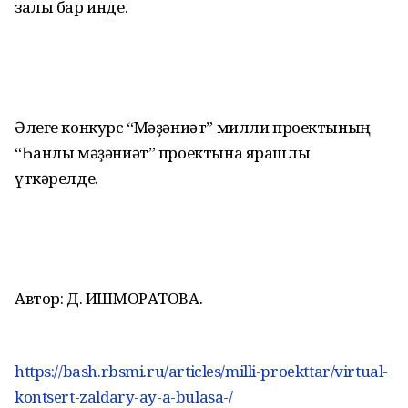
залы бар инде.
Әлеге конкурс “Мәҙәниәт” милли проектының
“Һанлы мәҙәниәт” проектына ярашлы
үткәрелде.
Автор: Д. ИШМОРАТОВА.
https://bash.rbsmi.ru/articles/milli-proekttar/virtual-
kontsert-zaldary-ay-a-bulasa-/