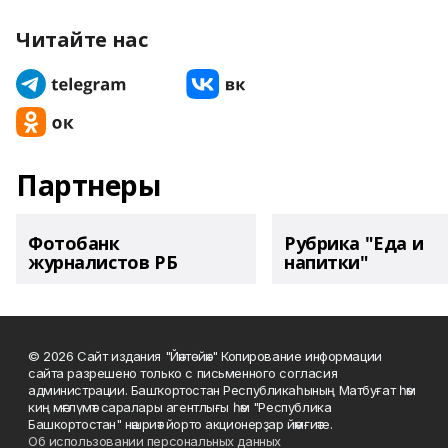
Читайте нас
Партнеры
Фотобанк
Рубрика "Еда и
журналистов РБ
напитки"
© 2026 Сайт издания "Йәнтөйәк" Копирование информации
сайта разрешено только с письменного согласия
администрации. Башҡортостан Республикаһының Матбуғат һәм
киң мәғлүмәт саралары агентлығы һәм "Республика
Башкортостан" нәшриәт йорто акционерҙар йәмғиәте.
Об использовании персональных данных