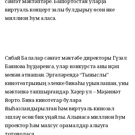
сәнғәт мәктәптәре. Башҡортостан уларҙа
виртуаль концерт залы булдырыу өсөн ике
миллион һум аласаҡ.
Сибай Балалар сәнғәт мәктәбе директоры Гүзәл
Баянова һүҙҙәренсә, улар конкурста аныҡ иҫәп
менән ҡатнашҡан. Эргәләрендә “Тыныслыҡ”
кинотеатрының элекке бинаһы урынлашҡан, уны
мәктәпкә тапшырғандар. Хәҙер ул – Мәҙәниәт
йорто. Бина кинотетар булараҡ
йыһазландырылған һәм виртуаль кинозал
эшләү өсөн бик уңайлы. Алынасаҡ миллион һум
проектор һәм махсус ҡорамалдар алыуға
тотоноласаҡ.