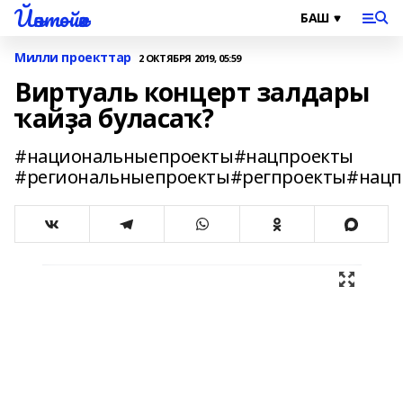
Йәнтөйәк
Милли проекттар
2 ОКТЯБРЯ 2019, 05:59
Виртуаль концерт залдары
ҡайҙа буласаҡ?
#национальныепроекты#нацпроекты
#региональныепроекты#регпроекты#нац