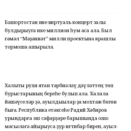
Башҡортостан ике виртуаль концерт залы
булдырыуға ике миллион һум аҡса ала. Был
ғәмәл “Мәҙәниәт” милли проектына ярашлы
тормошҡа ашырыла.
Халыҡты рухи яҡтан тәрбиәләү дәүләттең төп
бурыстарының береһе булып ҡала. Ҡалала
йәшәүселәр ҙә, ауылдыҡылар ҙа мохтаж бөгөн
быға. Республика етәксеһе Радий Хәбиров
урындарға эш сәфәрҙәре барышында ошо
мәсьәләгә айырыуса ҙур иғтибар биреп, ауыл-