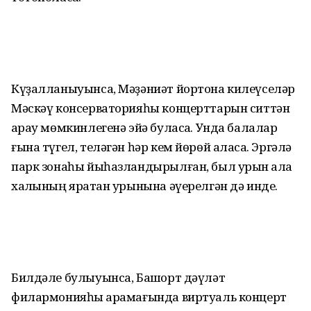
Күҙалланыуынса, Мәҙәниәт йортона килеүселәр
Мәскәү консерваторияһы концерттарын ситтән
ҡарау мөмкинлегенә эйә буласаҡ. Унда балалар
ғына түгел, теләгән һәр кем йөрөй аласаҡ. Эргәлә
парк зонаһы йыһазландырылған, был урын ҡала
халҡының яратҡан урынына әүерелгән дә инде.
Билдәле булыуынса, Башҡорт дәүләт
филармонияһы ҡарамағында виртуаль концерт