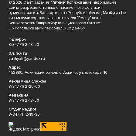
© 2026 Сайт издания "Йәнтөйәк" Копирование информации
сайта разрешено только с письменного согласия
администрации. Башҡортостан Республикаһының Матбуғат һәм
киң мәғлүмәт саралары агентлығы һәм "Республика
Башкортостан" нәшриәт йорто акционерҙар йәмғиәте.
Об использовании персональных данных
Телефон
8(34771) 2-18-50
Эл. почта
yantiyak@yandex.ru
Адрес
452880, Аскинский район, с. Аскино, ул. Блюхера, 10
Рекламная служба
8(34771) 2-20-60
Редакция
8(34771) 2-18-50
Отдел кадров
8-34771 (2-19-30)