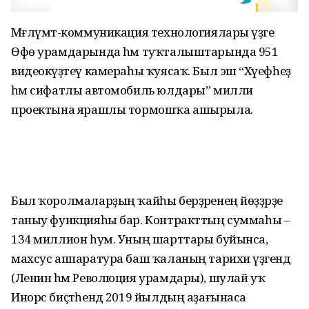
Мәғлүмәт-коммуникация технологиялары үҙәге
Өфө урамдарында һәм туҡталыштарында 951
видеокүҙәтеү камераһы ҡуясаҡ. Был эш “Хәүефһеҙ
һәм сифатлы автомобиль юлдары” милли
проектына ярашлы тормошҡа ашырыла.
Был ҡоролмаларҙың ҡайһы берҙәренең йөҙҙәрҙе
таныу функцияһы бар. Контракттың суммаһы –
134 миллион һум. Уның шарттары буйынса,
махсус аппаратура баш ҡаланың тарихи үҙәгендә
(Ленин һәм Революция урамдары), шулай уҡ
Инорс биҫтәһендә 2019 йылдың аҙағынаса