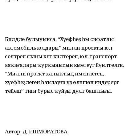
Билдәле булыуынса, “Хәүефһеҙ һәм сифатлы
автомобиль юлдары” милли проекты юл
селтәрен яҡшы хәлгә килтереп, юл-транспорт
ваҡиғалары ҡурҡынысын кәметеүгә йүнәлтелгән.
“Милли проект халыҡтың именлеген,
хәүефһеҙлеген һаҡлауға үҙ өлөшөн индерергә
тейеш” тигән бурыс ҡуйҙы дәүләт башлығы.
Автор: Д. ИШМОРАТОВА.