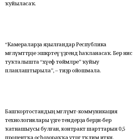
ҡуйыласаҡ.
“Камераларҙа яҙылғандар Республика
мәғлүмәттәрҙе эшкәртеү үҙәгендә һаҡланасаҡ. Бер нисә
туҡталышта “хәүеф төймәләре” ҡуйыу
планлаштырыла”, – тиҙәр ойошмала.
Башҡортостандың мәғлүмәт-коммуникация
технологиялары үҙәге тендерҙа берҙән-бер
ҡатнашыусы булған, контракт шарттарын 0,5
процентҡа осһоҙораҡҡа үтәргә тәҡдим иткән.