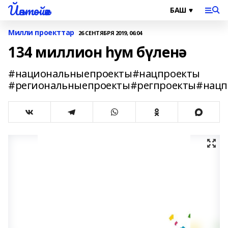
Йәнтөйәк
Милли проекттар
26 СЕНТЯБРЯ 2019, 06:04
134 миллион һум бүленә
#национальныепроекты#нацпроекты
#региональныепроекты#регпроекты#нац