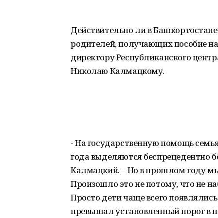
Действительно ли в Башкортостане 
родителей, получающих пособие на
директору Республиканского центр
Николаю Калмацкому.
- На государственную помощь семьям
года выделяются беспрецедентно б
Калмацкий. – Но в прошлом году м
Произошло это не потому, что не н
Просто дети чаще всего появлялись
превышал установленный порог в 