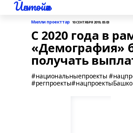
Йәнтөйәк
Милли проекттар
10 СЕНТЯБРЯ 2019, 05:03
С 2020 года в р
«Демография» б
получать выпла
#национальныепроекты #нацпр
#регпроекты#нацпроектыБашко