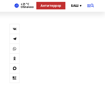
+21 °С
Антитеррор
Облачно