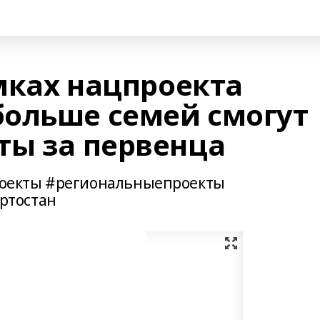
амках нацпроекта
ольше семей смогут
ты за первенца
оекты #региональныепроекты
ртостан