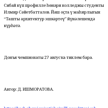
Сибай күп профилле һөнәри колледжы студенты
Илмир Сәйетбатталов. Йәш оҫта үҙ маһирлығын
“Ташты архитектур эшкәртеү” йүнәлешендә
күрһәтә.
Донъя чемпионаты 27 авгусҡа тиклем бара.
Автор: Д. ИШМОРАТОВА.