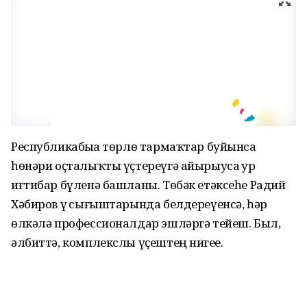
Республикабыҙҙа төрлө тармаҡтар буйынса
һөнәри оҫталыҡты үҫтереүгә айырыуса ҙур
иғтибар бүленә башланы. Төбәк етәксеһе Радий
Хәбиров үҙ сығыштарында белдереүенсә, һәр
өлкәлә профессионалдар эшләргә тейеш. Был,
әлбиттә, комплекслы үҫештең нигеҙе.