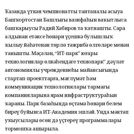
Ҡазанда үткән чемпионатты тантаналы асыуҙа
Башҡортостан Башлығы вазифаһын ваҡытлыса
башҡарыусы Радий Хәбиров та ҡатнашты. Сара
алдынан етәксе һөнәри үҫешкә булышлыҡ
ҡылыу йәһәтенән төрлө тәжрибә өлгөләре менән
танышты. Мәҫәлән, “ИТ-парк” юғары
технологиялар өлкәһендәге технопарк” дәүләт
автономиялы учреждениеһы майҙансығында
стартап-проекттарға, мәғлүмәт һәм
коммуникация технологиялары тармағы
компанияларына ярҙам инфраструктураһын
ҡараны. Парк базаһында өҫтәмә һөнәри белем
биреү буйынса ИТ-Академия эшләй. Унда мәктәп
уҡыусылары өсөн дә үҫтереү программалары
тормошҡа ашырыла.