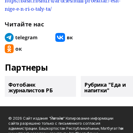
https://bash.rbsmi.ru/articles/milli-proekttar/-esh-
nige-e-n-ri-o-taly-ta/
Читайте нас
Партнеры
Фотобанк
Рубрика "Еда и
журналистов РБ
напитки"
© 2026 Сайт издания "Йәнтөйәк" Копирование информации
сайта разрешено только с письменного согласия
администрации. Башҡортостан Республикаһының Матбуғат һәм