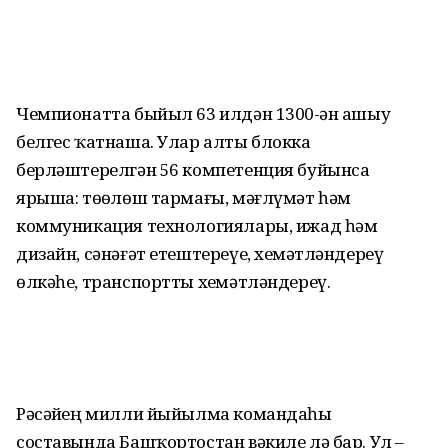
Чемпионатта быйыл 63 илдән 1300-ҙән ашыу
белгес ҡатнаша. Улар алты блокка
берләштерелгән 56 компетенция буйынса
ярыша: төҙөлөш тармағы, мәғлүмәт һәм
коммуникация технологиялары, ижад һәм
дизайн, сәнәғәт етештереүе, хеҙмәтләндереү
өлкәһе, транспортты хеҙмәтләндереү.
Рәсәйҙең милли йыйылма командаһы
составында Башҡортостан вәкиле лә бар. Ул –