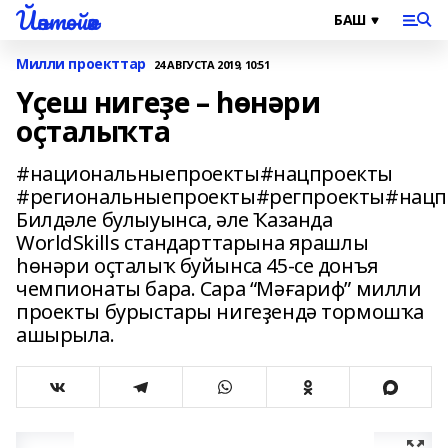
Йәнтөйәк
Милли проекттар
24 АВГУСТА 2019, 10:51
Үҫеш нигеҙе – һөнәри
оҫталыҡта
#национальныепроекты#нацпроекты
#региональныепроекты#регпроекты#нацп
Билдәле булыуынса, әле Ҡазанда
WorldSkills стандарттарына ярашлы
һөнәри оҫталыҡ буйынса 45-се донъя
чемпионаты бара. Сара “Мәғариф” милли
проекты бурыстары нигеҙендә тормошҡа
ашырыла.