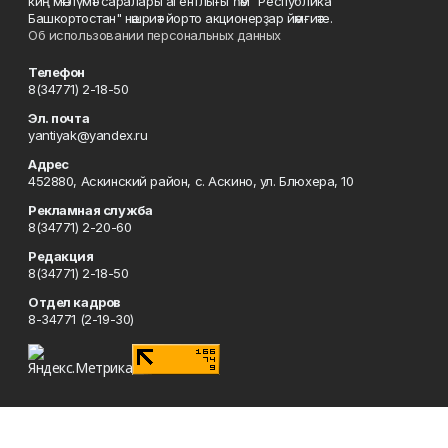
киң мәғлүмәт саралары агентлығы һәм "Республика
Башкортостан" нәшриәт йорто акционерҙар йәмғиәте.
Об использовании персональных данных
Телефон
8(34771) 2-18-50
Эл. почта
yantiyak@yandex.ru
Адрес
452880, Аскинский район, с. Аскино, ул. Блюхера, 10
Рекламная служба
8(34771) 2-20-60
Редакция
8(34771) 2-18-50
Отдел кадров
8-34771 (2-19-30)