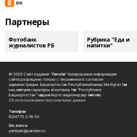
Партнеры
Фотобанк
Рубрика "Еда и
журналистов РБ
напитки"
© 2026 Сайт издания "Йәнтөйәк" Копирование информации
сайта разрешено только с письменного согласия
администрации. Башҡортостан Республикаһының Матбуғат һәм
киң мәғлүмәт саралары агентлығы һәм "Республика
Башкортостан" нәшриәт йорто акционерҙар йәмғиәте.
Об использовании персональных данных
Телефон
8(34771) 2-18-50
Эл. почта
yantiyak@yandex.ru