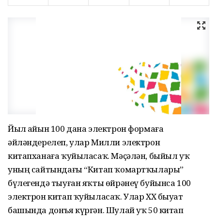
Йыл һайын 100 дана электрон формаға
әйләндерелеп, улар Милли электрон
китапханаға ҡуйыласаҡ. Мәҫәлән, быйыл уҡ
уның сайтындағы “Китап ҡомартҡылары”
бүлегендә тыуған яҡты өйрәнеү буйынса 100
электрон китап ҡуйыласаҡ. Улар XX быуат
башында донъя күргән. Шулай уҡ 50 китап