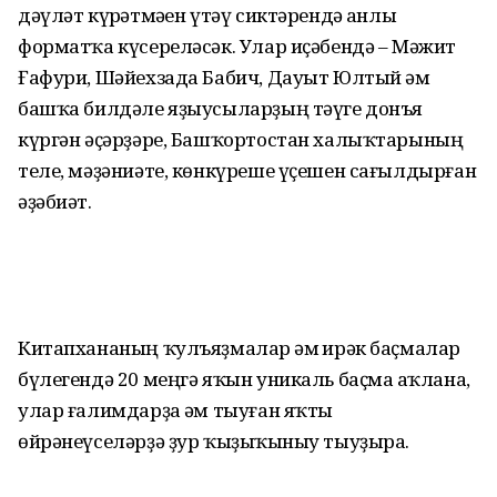
дәүләт күрһәтмәһен үтәү сиктәрендә һанлы
форматҡа күсереләсәк. Улар иҫәбендә – Мәжит
Ғафури, Шәйехзада Бабич, Дауыт Юлтый һәм
башҡа билдәле яҙыусыларҙың тәүге донъя
күргән әҫәрҙәре, Башҡортостан халыҡтарының
теле, мәҙәниәте, көнкүреше үҫешен сағылдырған
әҙәбиәт.
Китапхананың ҡулъяҙмалар һәм һирәк баҫмалар
бүлегендә 20 меңгә яҡын уникаль баҫма һаҡлана,
улар ғалимдарҙа һәм тыуған яҡты
өйрәнеүселәрҙә ҙур ҡыҙыҡһыныу тыуҙыра.