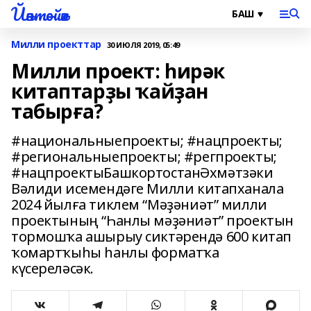
Йәнтөйәк
Милли проекттар
30 ИЮЛЯ 2019, 05:49
Милли проект: һирәк
китаптарҙы ҡайҙан
табырға?
#национальныепроекты; #нацпроекты;
#региональныепроекты; #регпроекты;
#нацпроектыБашкортостанӘхмәтзәки
Вәлиди исемендәге Милли китапханала
2024 йылға тиклем “Мәҙәниәт” милли
проектының “Һанлы мәҙәниәт” проектын
тормошҡа ашырыу сиктәрендә 600 китап
ҡомартҡыһы һанлы форматҡа
күсереләсәк.