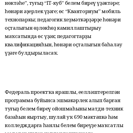
нөктәһе”, туғыҙ “IT-куб” белем биреү үҙәктәре;
һөнәри әҙерлек үҙәге; өс “Кванториум” мобиль
технопаркы; педагогик хеҙмәткәрҙәрҙең һөнәри
оҫталығын өҙлөкһөҙ камиллаштырыу
маҡсатында өс үҙәк; педагогтарҙың
квалификацияһын, һөнәри оҫталығын баһалау
үҙәге булдырыласаҡ.
Федераль проектҡа ярашлы, еңелләштерелгән
программа буйынса эшмәкәрлек алып барған
туғыҙ белем биреү ойошмаһының матди-техник
базаһын яңыртыу, шулай уҡ 690 мәктәпкә һәм
колледждарға һанлы белем биреүҙең маҡсатлы