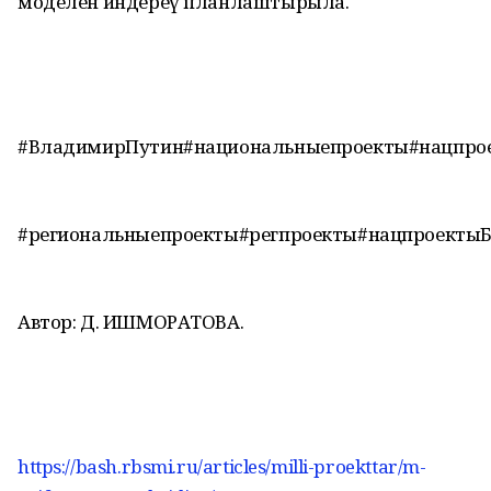
моделен индереү планлаштырыла.
#ВладимирПутин#национальныепроекты#нацпро
#региональныепроекты#регпроекты#нацпроекты
Автор: Д. ИШМОРАТОВА.
https://bash.rbsmi.ru/articles/milli-proekttar/m-