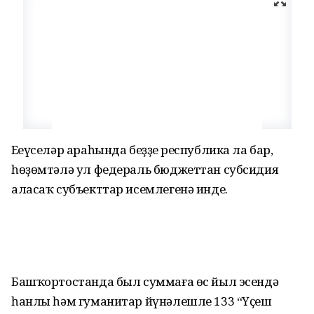
Еңеүселәр араһында беҙҙең республика ла бар,
һөҙөмтәлә ул федераль бюджеттан субсидия
аласаҡ субъекттар исемлегенә инде.
Башҡортостанда был суммаға өс йыл эсендә
һанлы һәм гуманитар йүнәлешле 133 “Үҫеш