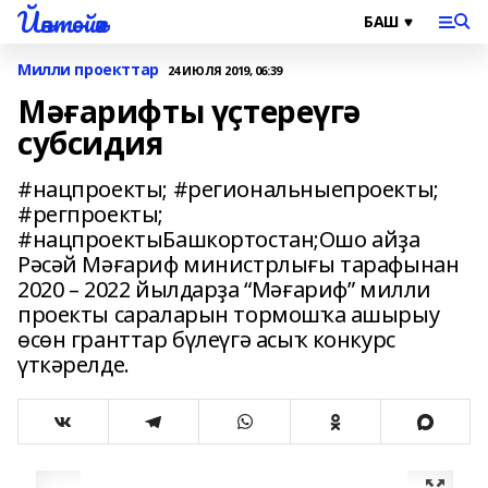
Йәнтөйәк
Милли проекттар
24 ИЮЛЯ 2019, 06:39
Мәғарифты үҫтереүгә
субсидия
#нацпроекты; #региональныепроекты;
#регпроекты;
#нацпроектыБашкортостан;Ошо айҙа
Рәсәй Мәғариф министрлығы тарафынан
2020 – 2022 йылдарҙа “Мәғариф” милли
проекты сараларын тормошҡа ашырыу
өсөн гранттар бүлеүгә асыҡ конкурс
үткәрелде.