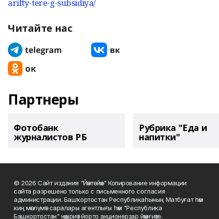
arifty-tere-g-subsidiya/
Читайте нас
Партнеры
Фотобанк
Рубрика "Еда и
журналистов РБ
напитки"
© 2026 Сайт издания "Йәнтөйәк" Копирование информации
сайта разрешено только с письменного согласия
администрации. Башҡортостан Республикаһының Матбуғат һәм
киң мәғлүмәт саралары агентлығы һәм "Республика
Башкортостан" нәшриәт йорто акционерҙар йәмғиәте.