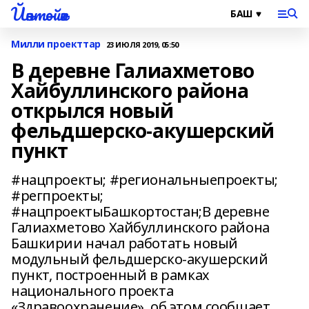
Йәнтөйәк
Милли проекттар
23 ИЮЛЯ 2019, 05:50
В деревне Галиахметово
Хайбуллинского района
открылся новый
фельдшерско-акушерский
пункт
#нацпроекты; #региональныепроекты;
#регпроекты;
#нацпроектыБашкортостан;В деревне
Галиахметово Хайбуллинского района
Башкирии начал работать новый
модульный фельдшерско-акушерский
пункт, построенный в рамках
национального проекта
«Здравоохранение», об этом сообщает