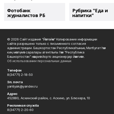
Фотобанк
Рубрика "Еда и
журналистов РБ
напитки"
© 2026 Сайт издания "Йәнтөйәк" Копирование информации
сайта разрешено только с письменного согласия
администрации. Башҡортостан Республикаһының Матбуғат һәм
киң мәғлүмәт саралары агентлығы һәм "Республика
Башкортостан" нәшриәт йорто акционерҙар йәмғиәте.
Об использовании персональных данных
Телефон
8(34771) 2-18-50
Эл. почта
yantiyak@yandex.ru
Адрес
452880, Аскинский район, с. Аскино, ул. Блюхера, 10
Рекламная служба
8(34771) 2-20-60