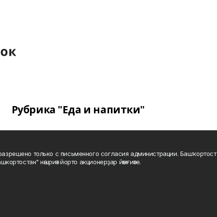
Рубрика "Еда и напитки"
а разрешено только с письменного согласия администрации. Башҡортос
шкортостан" нәшриәт йорто акционерҙар йәмғиәте.