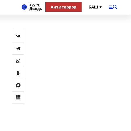
+22 °С
Антитеррор
Дождь