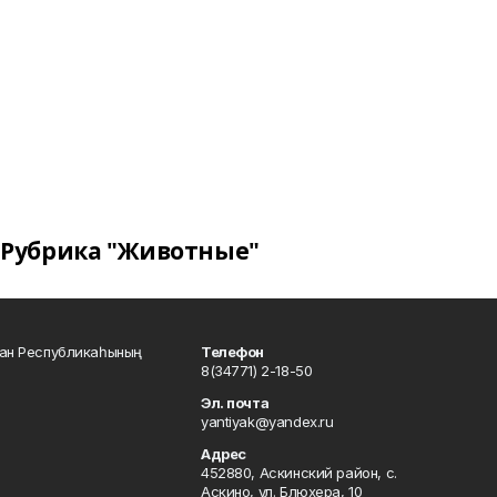
Рубрика "Животные"
тан Республикаһының
Телефон
8(34771) 2-18-50
Эл. почта
yantiyak@yandex.ru
Адрес
452880, Аскинский район, с.
Аскино, ул. Блюхера, 10