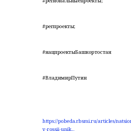
#региональныепроекты;
#регпроекты;
#нацпроектыБашкортостан
#ВладимирПутин
https://pobeda.rbsmi.ru/articles/natsi
v-rossii-unik...