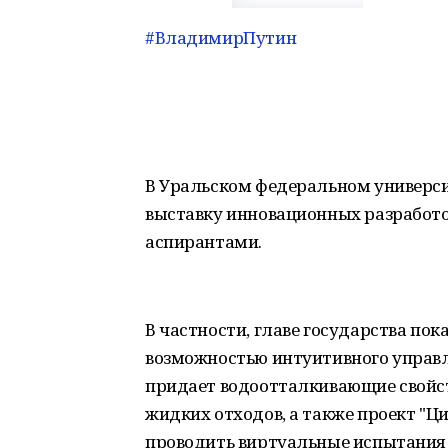
#ВладимирПутин
В Уральском федеральном универс
выставку инновационных разработо
аспирантами.
В частности, главе государства пок
возможностью интуитивного управл
придает водоотталкивающие свойст
жидких отходов, а также проект "Ц
проводить виртуальные испытания