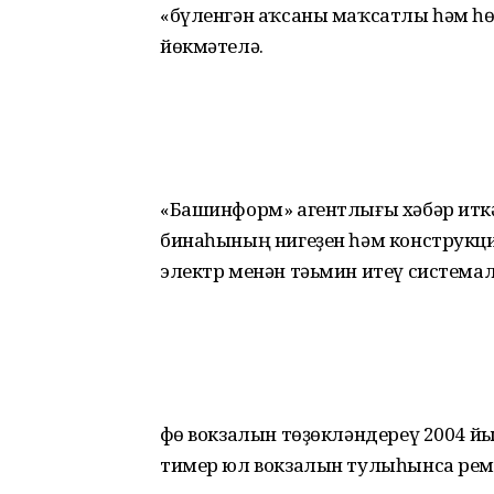
«бүленгән аҡсаны маҡсатлы һәм һ
йөкмәтелә.
«Башинформ» агентлығы хәбәр иткә
бинаһының нигеҙен һәм конструкц
электр менән тәьмин итеү система
Өфө вокзалын төҙөкләндереү 2004 
тимер юл вокзалын тулыһынса ре