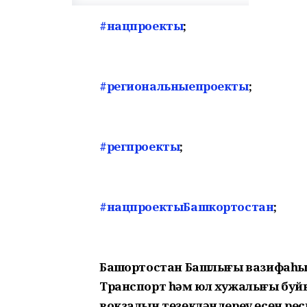
#нацпроекты
;
#региональныепроекты
;
#регпроекты
;
#нацпроектыБашкортостан
;
Башҡортостан Башлығы вазифаһы
Транспорт һәм юл хужалығы буй
вокзалын төҙөкләндереү өсөн рес