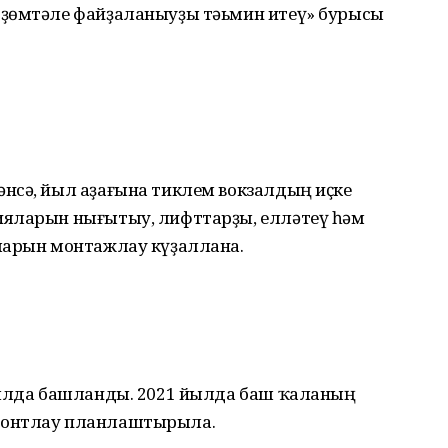
өҙөмтәле файҙаланыуҙы тәьмин итеү» бурысы
нсә, йыл аҙағына тиклем вокзалдың иҫке
ияларын нығытыу, лифттарҙы, елләтеү һәм
ларын монтажлау күҙаллана.
йылда башланды. 2021 йылда баш ҡаланың
монтлау планлаштырыла.