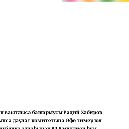
н ваҡытлыса башҡарыусы Радий Хәбиров
ынса дәүләт комитетына Өфө тимер юл
публика ҡаҙнаһынан 94,8 миллион һум