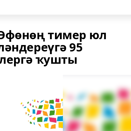
Өфөнөң тимер юл
ләндереүгә 95
лергә ҡушты