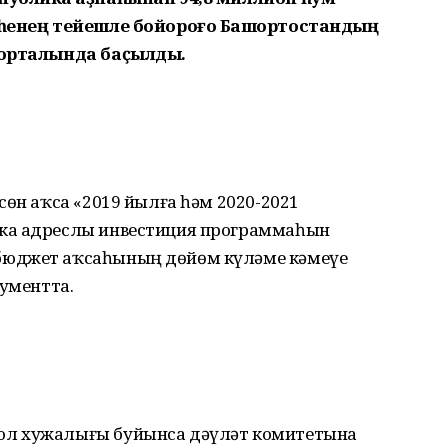
еһенең тейешле бойороғо Башҡортостандың
-порталында баҫылды.
сөн аҡса «2019 йылға һәм 2020-2021
ка адреслы инвестиция программаһын
бюджет аҡсаһының дөйөм күләме кәмеүе
кументта.
юл хужалығы буйынса дәүләт комитетына