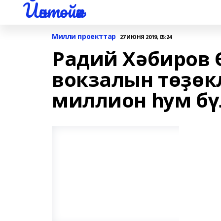
Йәнтөйәк
Милли проекттар
27 ИЮНЯ 2019, 05:24
Радий Хәбиров 
вокзалын төҙөк
миллион һум бү