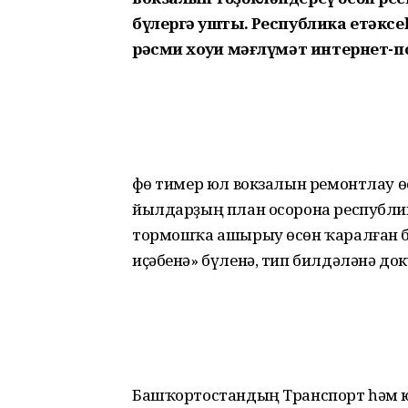
бүлергә ҡушты. Республика етәкс
рәсми хоҡуҡи мәғлүмәт интернет
Өфө тимер юл вокзалын ремонтлау ө
йылдарҙың план осорона республи
тормошҡа ашырыу өсөн ҡаралған 
иҫәбенә» бүленә, тип билдәләнә до
Башҡортостандың Транспорт һәм 