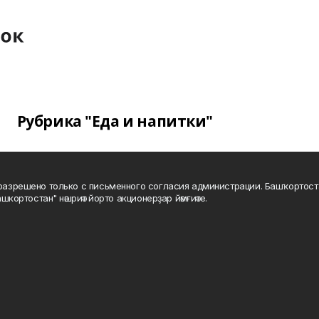
Рубрика "Еда и напитки"
а разрешено только с письменного согласия администрации. Башҡортос
шкортостан" нәшриәт йорто акционерҙар йәмғиәте.