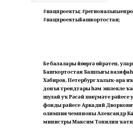
#нацпроекты; #региональныепро
#нацпроектыБашкортостан;
Беҙ балаларҙы йөҙөргә өйрәтеп, ул
Башҡортостан Башлығы вазифа
Хәбиров, Петербург халыҡ-ара иҡ
донъя трендтары һәм эшлекле ҡа
шулай уҡ Рәсәй хөкүмәте рәйесе 
фонды рәйесе Аркадий Дворкович
олимпия чемпионы Александр Каре
министры Максим Топилин ҡат