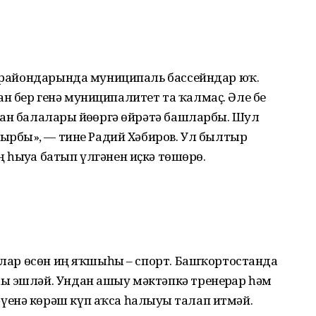
ыл райондарында муниципаль бассейндар юҡ.
 бер генә муниципалитет та ҡалмаҫ. Әле беҙ
ан балаларҙы йөҙөргә өйрәтә башларбыҙ. Шул
рырбыҙ», — тине Радий Хәбиров. Ул былтыр
һыуҙа батып үлгәнен иҫкә төшөрҙө.
лалар өсөн иң яҡшыһы – спорт. Башҡортостанда
ы эшләй. Ундан ашыу мәктәпкә тренерҙар һәм
енә көрәш күп аҡса һалыуҙы талап итмәй.