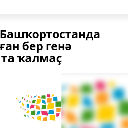
 Башҡортостанда
ан бер генә
та ҡалмаҫ