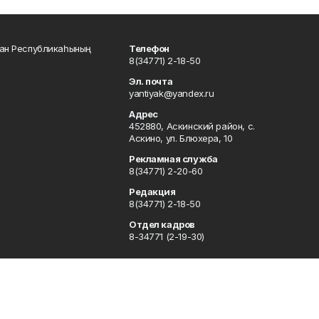
тан Республикаһының
Телефон
8(34771) 2-18-50
Эл. почта
yantiyak@yandex.ru
Адрес
452880, Аскинский район, с.
Аскино, ул. Блюхера, 10
Рекламная служба
8(34771) 2-20-60
Редакция
8(34771) 2-18-50
Отдел кадров
8-34771 (2-19-30)