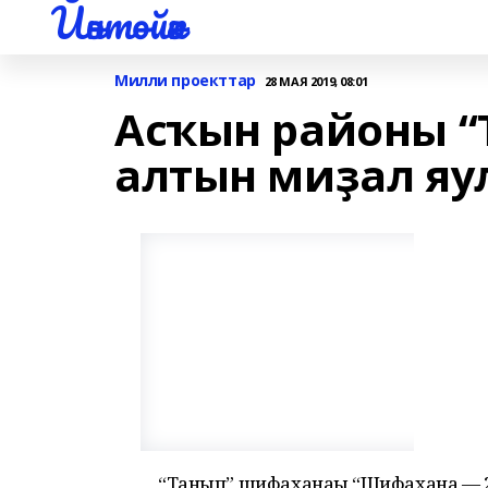
Йәнтөйәк
Милли проекттар
28 МАЯ 2019, 08:01
Асҡын районы 
алтын миҙал яу
“Танып” шифаханаһы “Шифахана — 