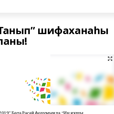
“Танып” шифаханаһы
ланы!
2019” Бөтә Рәсәй форумында “Иң яҡшы