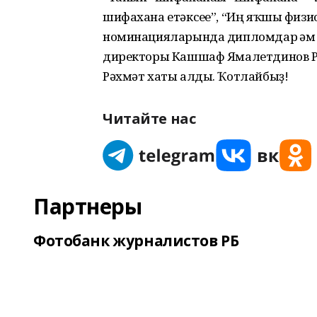
шифахана етәксеһе”, “Иң яҡшы физ
номинацияларында дипломдар һәм 
директоры Кашшаф Ямалетдинов 
Рәхмәт хаты алды. Ҡотлайбыҙ!
Читайте нас
Партнеры
Фотобанк журналистов РБ