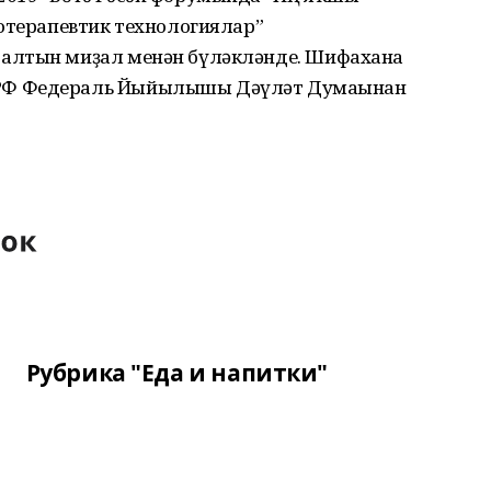
иотерапевтик технологиялар”
алтын миҙал менән бүләкләнде. Шифахана
РФ Федераль Йыйылышы Дәүләт Думаһынан
Рубрика "Еда и напитки"