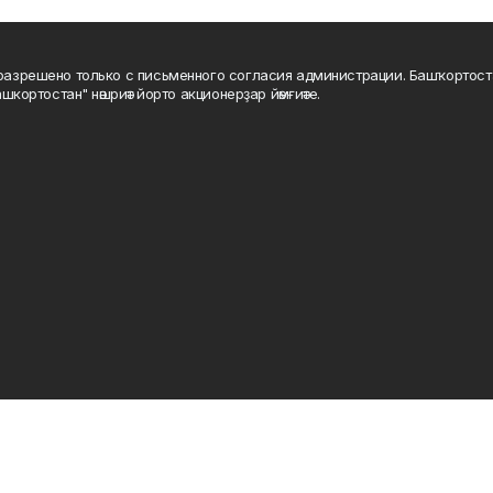
а разрешено только с письменного согласия администрации. Башҡортос
шкортостан" нәшриәт йорто акционерҙар йәмғиәте.