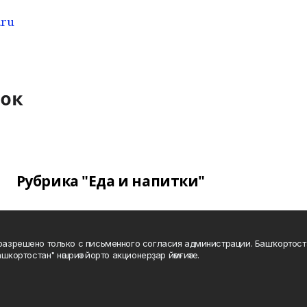
.ru
Рубрика "Еда и напитки"
а разрешено только с письменного согласия администрации. Башҡортос
шкортостан" нәшриәт йорто акционерҙар йәмғиәте.