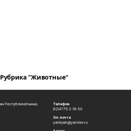
Рубрика "Животные"
тан Республикаһының
Телефон
8(34771) 2-18-50
Эл. почта
yantiyak@yandex.ru
Адрес