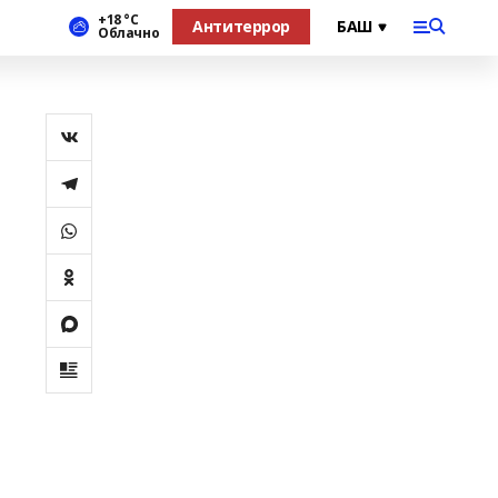
+18 °С
Антитеррор
Облачно