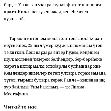
барҙы. Ул китап уҡырға, һүрәт, фото төшөрөргә
ярата. Киләсәктә үҙен ижад кешеһе итеп
күҙаллай.
— Тормош иптәшем менән әле генә ғаилә ҡорған
кеүек инек, 25 йыл ғүмер күҙ асып йомғансы үтеп
тә киткән. Йәш парҙарға әйтер һүҙем, кәңәшем
шул: ғаиләнең ҡәҙерен белһендәр, бер-береһенә
ҡарата ихтирамлы, иғтибарлы булһындар ине.
Кемдәндер нимәлер көтөп ултыра торған замана
түгел, тырыш булырға кәрәк. Ғаилә – кешенең иң
ҙур байлығы. Уны һаҡлағыҙ, — ти Лилиә
Мостафина.
Читайте нас