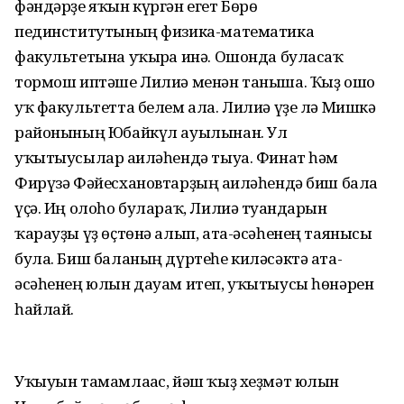
фәндәрҙе яҡын күргән егет Бөрө
пединститутының физика-математика
факультетына уҡырға инә. Ошонда буласаҡ
тормош иптәше Лилиә менән таныша. Ҡыҙ ошо
уҡ факультетта белем ала. Лилиә үҙе лә Мишкә
районының Юбайкүл ауылынан. Ул
уҡытыусылар ғаиләһендә тыуа. Финат һәм
Фирүзә Фәйесхановтарҙың ғаиләһендә биш бала
үҫә. Иң олоһо булараҡ, Лилиә туғандарын
ҡарауҙы үҙ өҫтөнә алып, ата-әсәһенең таянысы
була. Биш баланың дүртеһе киләсәктә ата-
әсәһенең юлын дауам итеп, уҡытыусы һөнәрен
һайлай.
Уҡыуын тамамлағас, йәш ҡыҙ хеҙмәт юлын