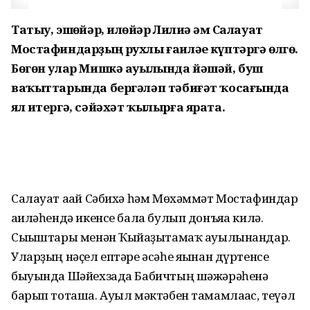
Татыу, эшһөйәр, илһөйәр Лилиә һәм Салауат
Мостафиндарҙың рухлы ғаиләһе күптәргә өлгө.
Бөгөн улар Мишкә ауылында йәшәй, буш
ваҡыттарында бергәләп тәбиғәт ҡосағында
ял итергә, сәйәхәт ҡылырға ярата.
Салауат ағай Сәбихә һәм Мөхәммәт Мостафиндар
ғаиләһендә икенсе бала булып донъяға килә.
Сығыштары менән Ҡыйғаҙытамаҡ ауылынандар.
Уларҙың нәҫел ептәре әсәһе яғынан дүртенсе
быуында Шәйехзада Бабичтың шәжәрәһенә
барып тоташа. Ауыл мәктәбен тамамлағас, теүәл