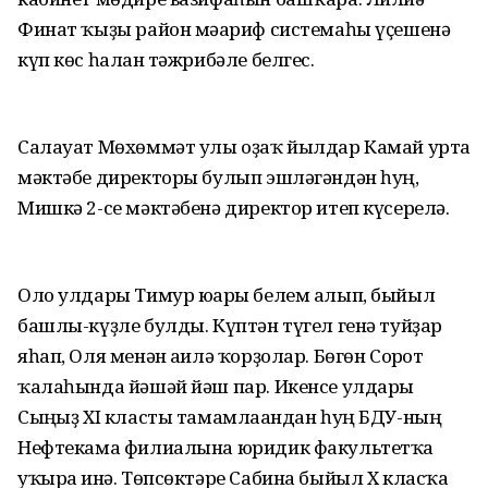
Финат ҡыҙы район мәғариф системаһы үҫешенә
күп көс һалған тәжрибәле белгес.
Салауат Мөхөммәт улы оҙаҡ йылдар Камай урта
мәктәбе директоры булып эшләгәндән һуң,
Мишкә 2-се мәктәбенә директор итеп күсерелә.
Оло улдары Тимур юғары белем алып, быйыл
башлы-күҙле булды. Күптән түгел генә туйҙар
яһап, Оля менән ғаилә ҡорҙолар. Бөгөн Сорғот
ҡалаһында йәшәй йәш пар. Икенсе улдары
Сыңғыҙ XI класты тамамлағандан һуң БДУ-ның
Нефтекама филиалына юридик факультетҡа
уҡырға инә. Төпсөктәре Сабина быйыл X класҡа