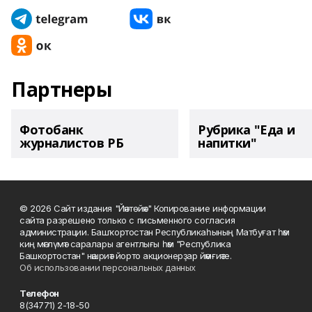
Партнеры
Фотобанк
Рубрика "Еда и
журналистов РБ
напитки"
© 2026 Сайт издания "Йәнтөйәк" Копирование информации
сайта разрешено только с письменного согласия
администрации. Башҡортостан Республикаһының Матбуғат һәм
киң мәғлүмәт саралары агентлығы һәм "Республика
Башкортостан" нәшриәт йорто акционерҙар йәмғиәте.
Об использовании персональных данных
Телефон
8(34771) 2-18-50