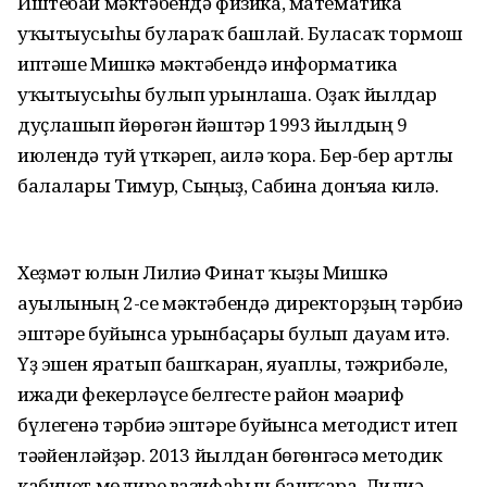
Иштебай мәктәбендә физика, математика
уҡытыусыһы булараҡ башлай. Буласаҡ тормош
иптәше Мишкә мәктәбендә информатика
уҡытыусыһы булып урынлаша. Оҙаҡ йылдар
дуҫлашып йөрөгән йәштәр 1993 йылдың 9
июлендә туй үткәреп, ғаилә ҡора. Бер-бер артлы
балалары Тимур, Сыңғыҙ, Сабина донъяға килә.
Хеҙмәт юлын Лилиә Финат ҡыҙы Мишкә
ауылының 2-се мәктәбендә директорҙың тәрбиә
эштәре буйынса урынбаҫары булып дауам итә.
Үҙ эшен яратып башҡарған, яуаплы, тәжрибәле,
ижади фекерләүсе белгесте район мәғариф
бүлегенә тәрбиә эштәре буйынса методист итеп
тәғәйенләйҙәр. 2013 йылдан бөгөнгәсә методик
кабинет мөдире вазифаһын башҡара. Лилиә