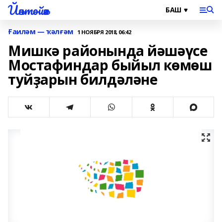
Йәнтөйәк
Ғаиләм — ҡәлғәм
1 НОЯБРЯ 2018, 06:42
Мишкә районында йәшәүсе
Мостафиндар быйыл көмөш
туйҙарын билдәләне