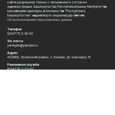
сайта разрешено только с письменного согласия
администрации. Башҡортостан Республикаһының Матбуғат һәм
киң мәғлүмәт саралары агентлығы һәм "Республика
Башкортостан" нәшриәт йорто акционерҙар йәмғиәте.
Об использовании персональных данных
Телефон
8(34771) 2-18-50
Эл. почта
yantiyak@yandex.ru
Адрес
452880, Аскинский район, с. Аскино, ул. Блюхера, 10
Рекламная служба
8(34771) 2-20-60
Редакция
8(34771) 2-18-50
Отдел кадров
8-34771 (2-19-30)