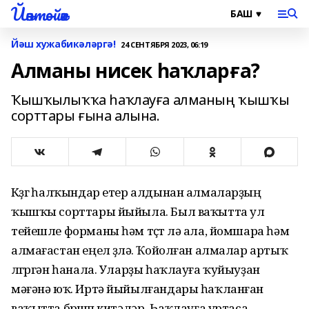
Йәнтөйәк
Йәш хужабикәләргә!
24 СЕНТЯБРЯ 2023, 06:19
Алманы нисек һаҡларға?
Ҡышҡылыҡҡа һаҡлауға алманың ҡышҡы
сорттары ғына алына.
Көҙгө һалҡындар етер алдынан алмаларҙың
ҡышҡы сорттары йыйыла. Был ваҡытта ул
тейешле форманы һәм төҫтө лә ала, йомшара һәм
алмағастан еңел өҙөлә. Ҡойолған алмалар артыҡ
өлгөргән һанала. Уларҙы һаҡлауға ҡуйыуҙан
мәғәнә юҡ. Иртә йыйылғандары һаҡланған
ваҡытта бөрөшөп китәләр. Һаҡлауға уртаса