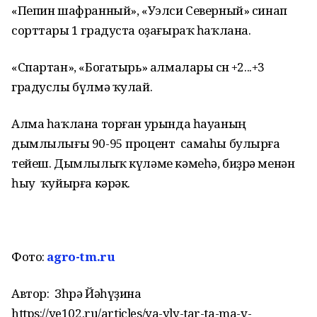
«Пепин шафранный», «Уэлси Северный» синап
сорттары 1 градуста оҙағыраҡ һаҡлана.
«Спартан», «Богатырь» алмалары өсөн +2...+3
градуслы бүлмә ҡулай.
Алма һаҡлана торған урында һауаның
дымлылығы 90-95 процент самаһы булырға
тейеш. Дымлылыҡ күләме кәмеһә, биҙрә менән
һыу ҡуйырға кәрәк.
Фото:
agro-tm.ru
Автор:
Зөһрә Йәһүҙина
https://ye102.ru/articles/ya-yly-tar-ta-ma-y-