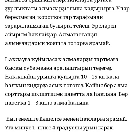
ҙурлыҡтағы алмаларҙы ғына ҡадырырға. Улар
бәрелмәгән, ҡоротҡостар тарафынан
зарараланмаған булырға тейеш. Эреләрен
айырым һаҡлайҙар. Алмағастан өҙөп
алынғандарын ҡояшта тоторға ярамай.
Һаҡлауға ҡуйыласаҡ алмаларҙы тартмаға
бысҡы сүбе менән аралаштырып теҙегеҙ.
Һаҡланаһы урынға ҡуйырға 10 – 15 көн ҡала
һалҡын көндәрҙә асыҡ тотоғоҙ. Ҡайһы бер алма
сорттары полиэтилен пакетта ла һаҡлана. Бер
пакетҡа 1 – 3 кило алма һалына.
Был емеште йәшелсә менән һаҡларға ярамай.
Уға минус 1, плюс 4 градуслы урын кәрәк.