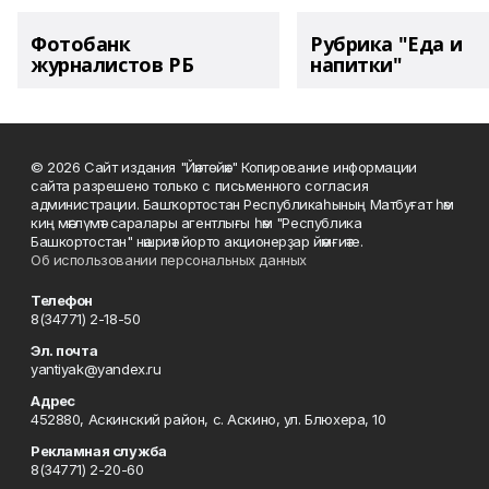
Фотобанк
Рубрика "Еда и
журналистов РБ
напитки"
© 2026 Сайт издания "Йәнтөйәк" Копирование информации
сайта разрешено только с письменного согласия
администрации. Башҡортостан Республикаһының Матбуғат һәм
киң мәғлүмәт саралары агентлығы һәм "Республика
Башкортостан" нәшриәт йорто акционерҙар йәмғиәте.
Об использовании персональных данных
Телефон
8(34771) 2-18-50
Эл. почта
yantiyak@yandex.ru
Адрес
452880, Аскинский район, с. Аскино, ул. Блюхера, 10
Рекламная служба
8(34771) 2-20-60