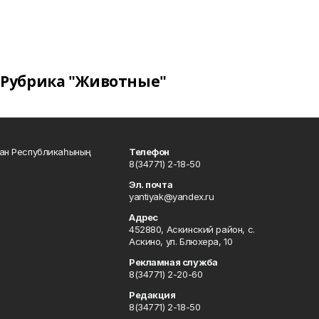
Рубрика "Животные"
тан Республикаһының
Телефон
8(34771) 2-18-50
Эл. почта
yantiyak@yandex.ru
Адрес
452880, Аскинский район, с.
Аскино, ул. Блюхера, 10
Рекламная служба
8(34771) 2-20-60
Редакция
8(34771) 2-18-50