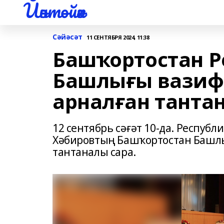
Йәнтөйәк
Сәйәсәт
11 СЕНТЯБРЯ 2024, 11:38
Башҡортостан 
Башлығы вазиф
арналған танта
12 сентябрь сәғәт 10-да. Республ
Хәбировтың Башҡортостан Башл
тантаналы сара.