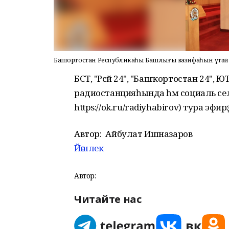
Башҡортостан Республикаһы Башлығы вазифаһын үтәй 
БСТ, "Рәсәй 24", "Башҡортостан 24",
радиостанцияһында һәм социаль селтәрҙ
https://ok.ru/radiyhabirov) тура эфи
Автор:
Айбулат Ишназаров
Йәшлек
Автор:
Читайте нас