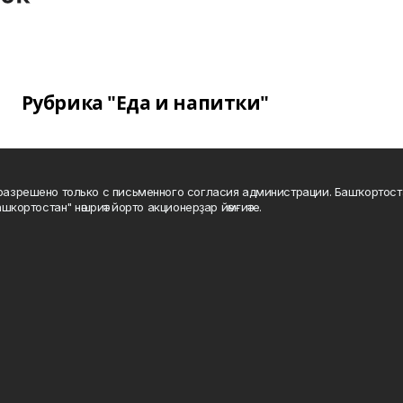
Рубрика "Еда и напитки"
а разрешено только с письменного согласия администрации. Башҡортос
шкортостан" нәшриәт йорто акционерҙар йәмғиәте.