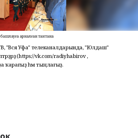
башлауға арналған тантана
 ЮТВ, "Вся Уфа" телеканалдарында, "Юлдаш"
әрҙә (https://vk.com/radiyhabirov ,
рҙа ҡарағыҙ һәм тыңлағыҙ.