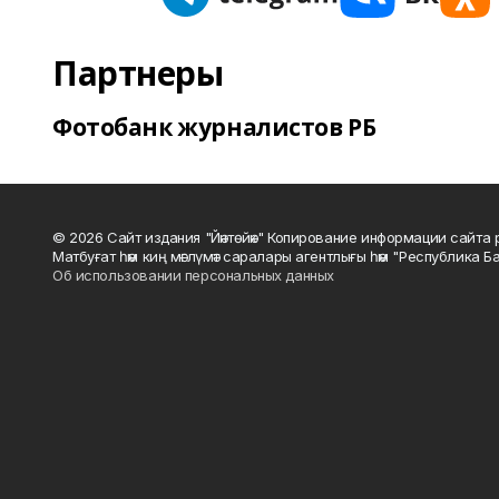
Партнеры
Фотобанк журналистов РБ
© 2026 Сайт издания "Йәнтөйәк" Копирование информации сайт
Матбуғат һәм киң мәғлүмәт саралары агентлығы һәм "Республика Ба
Об использовании персональных данных