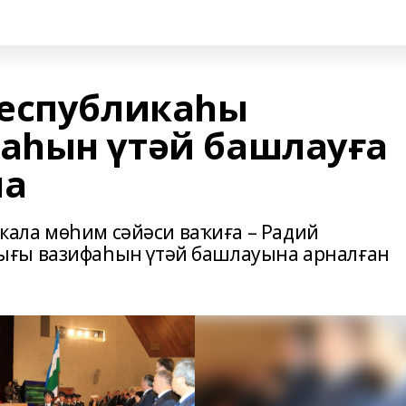
Республикаһы
аһын үтәй башлауға
на
икала мөһим сәйәси ваҡиға – Радий
ығы вазифаһын үтәй башлауына арналған