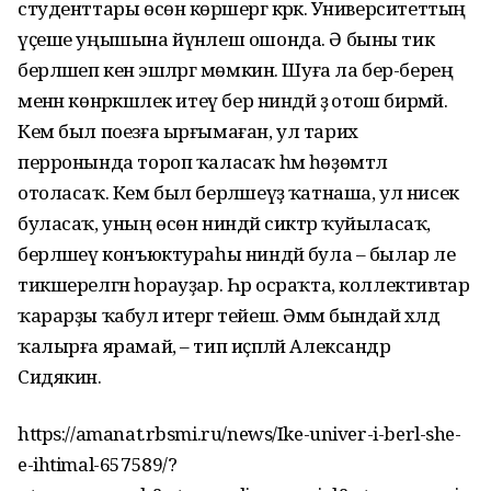
студенттары өсөн көрәшергә кәрәк. Университеттың
үҫеше уңышына йүнәлеш ошонда. Ә быны тик
берләшеп кенә эшләргә мөмкин. Шуға ла бер-берең
менән көнәркәшлек итеү бер ниндәй ҙә отош бирмәй.
Кем был поезға ырғымаған, ул тарих
перронында тороп ҡаласаҡ һәм һөҙөмтәлә
отоласаҡ. Кем был берләшеүҙә ҡатнаша, ул нисек
буласаҡ, уның өсөн ниндәй сиктәр ҡуйыласаҡ,
берләшеү конъюктураһы ниндәй була – былар әле
тикшерелгән һорауҙар. Һәр осраҡта, коллективтар
ҡарарҙы ҡабул итергә тейеш. Әммә бындай хәлдә
ҡалырға ярамай, – тип иҫәпләй Александр
Сидякин.
https://amanat.rbsmi.ru/news/Ike-univer-i-berl-she-
e-ihtimal-657589/?