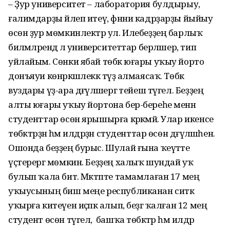
– Ҙур университет – лаборатория булдырыу,
ғалимдарҙы йәлеп итеү, фәнни кадрҙарҙы йыйыу
өсөн ҙур мөмкинлектәр ул. Илебеҙҙең барлыҡ
биләмәләрендә лә университеттар берләшер, тип
уйлайым. Сөнки ябай төбәк юғары уҡыу йорто
донъяуи көнәркәшлеккә түҙә алмаясаҡ. Төбәк
вуздары үҙ-ара дәғүәләшергә тейеш түгел. Беҙҙең
алты юғары уҡыу йортона бер-береһе менән
студенттар өсөн ярышырға кәрәкмәй. Улар икенсе
төбәктәрҙән һәм илдәрҙән студенттар өсөн дәғүәләшһен.
Ошонда беҙҙең бурыс. Шулай ғына ҡеүәтте
үҫтерергә мөмкин. Беҙҙең халыҡ шундай уҡ
булып ҡала бит. Мәктәпте тамамлаған 17 мең
уҡыусының биш меңе республиканан ситкә
уҡырға китеүен иҫәпкә алып, беҙгә ҡалған 12 мең
студент өсөн түгел, ә башҡа төбәктәр һәм илдәр