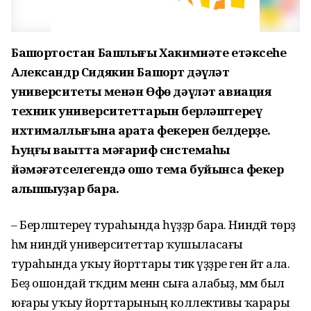
Башҡортостан Башлығы Хакимиәте етәксеһе
Александр Сидякин Башҡорт дәүләт
университеты менән Өфө дәүләт авиация
техник университеттарын берләштереү
ихтималлығына ҡарата фекерен белдерҙе.
Һуңғы ваҡытта мәғариф системаһы
йәмәғәтселегендә ошо тема буйынса фекер
алышыуҙар бара.
– Берләштереү тураһында һүҙҙәр бара. Ниндәй төрҙә
һәм ниндәй университеттар ҡушыласағы
тураһында уҡыу йорттары тик үҙҙәре генә әйтә ала.
Беҙ ошондай тәҡдим менән сыға алабыҙ, әммә был
юғары уҡыу йорттарының коллективы ҡарары