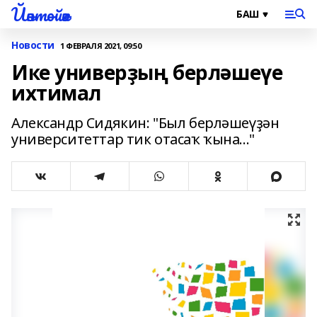
Йәнтөйәк
Новости
1 ФЕВРАЛЯ 2021, 09:50
Ике универҙың берләшеүе
ихтимал
Александр Сидякин: "Был берләшеүҙән
университеттар тик отасаҡ ҡына..."