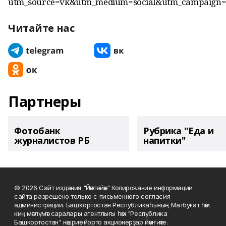
utm_source=vk&utm_medium=social&utm_campaign=
Читайте нас
Партнеры
Фотобанк
Рубрика "Еда и
журналистов РБ
напитки"
© 2026 Сайт издания "Йәнтөйәк" Копирование информации
сайта разрешено только с письменного согласия
администрации. Башҡортостан Республикаһының Матбуғат һәм
киң мәғлүмәт саралары агентлығы һәм "Республика
Башкортостан" нәшриәт йорто акционерҙар йәмғиәте.