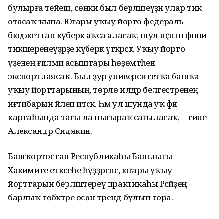
булырға тейеш, сөнки был берләшеүҙән улар тик
отасаҡ ҡына. Юғары уҡыу йорто федераль
бюджеттан күберәк аҡса аласаҡ, шул иҫәптән фәнни
тикшеренеүҙәрҙе күберәк үткәрәсәк. Уҡыу йорто
үҙенең ғилми асыштары һөҙөмтәһен
экспортлаясаҡ. Был ҙур университетҡа башҡа
уҡыу йорттарының, төрлө илдәр белгестәренең
иғтибарын йәлеп итәсәк. Һәм ул шунда уҡ фән
картаһында тағы ла нығыраҡ сағыласаҡ, – тине
Александр Сидякин.
Башҡортостан Республикаһы Башлығы
Хакимиәте етәксеһе һүҙҙәренсә, юғары уҡыу
йорттарын берләштереү практикаһы Рәсәйҙең
барлыҡ төбәктәре өсөн тренд булып тора.