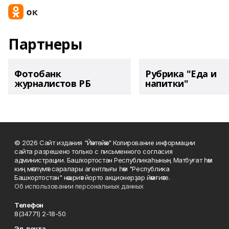
Партнеры
Фотобанк
Рубрика "Еда и
журналистов РБ
напитки"
© 2026 Сайт издания "Йәнтөйәк" Копирование информации
сайта разрешено только с письменного согласия
администрации. Башҡортостан Республикаһының Матбуғат һәм
киң мәғлүмәт саралары агентлығы һәм "Республика
Башкортостан" нәшриәт йорто акционерҙар йәмғиәте.
Об использовании персональных данных
Телефон
8(34771) 2-18-50
Эл. почта