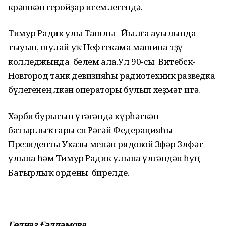
көрәшкән геройҙар исемлегендә.
Тимур Радик улы Ташлы –Йылға ауылында
тыуып, шулай уҡ Нефтекама машина төҙөү
колледжында белем ала.Ул 90-сы Витебск-
Новгород танк девизияһы радиотехник разведка
бүлегенең өлкән операторы булып хеҙмәт итә.
Хәрби бурысын үтәгәндә күрһәткән
батырлыҡтары өсөн Рәсәй Федерацияһы
Президенты Указы менән рядовой Зөфәр Зөлфәт
улына һәм Тимур Радик улына үлгәндән һуң
Батырлыҡ ордены бирелде.
Гөлназ Ғәлләмова.