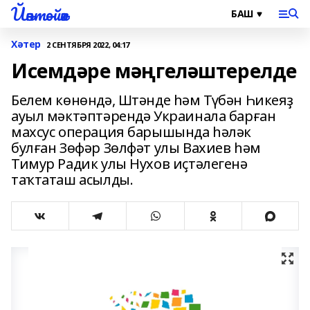
Йәнтөйәк
Хәтер
2 СЕНТЯБРЯ 2022, 04:17
Исемдәре мәңгеләштерелде
Белем көнөндә, Штәнде һәм Түбән Һикеяҙ
ауыл мәктәптәрендә Украинала барған
махсус операция барышында һәләк
булған Зөфәр Зөлфәт улы Вахиев һәм
Тимур Радик улы Нухов иҫтәлегенә
таҡтаташ асылды.