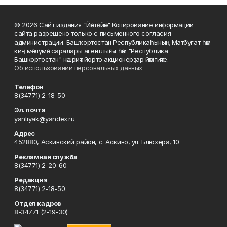
© 2026 Сайт издания "Йәнтөйәк" Копирование информации
сайта разрешено только с письменного согласия
администрации. Башҡортостан Республикаһының Матбуғат һәм
киң мәғлүмәт саралары агентлығы һәм "Республика
Башкортостан" нәшриәт йорто акционерҙар йәмғиәте.
Об использовании персональных данных
Телефон
8(34771) 2-18-50
Эл. почта
yantiyak@yandex.ru
Адрес
452880, Аскинский район, с. Аскино, ул. Блюхера, 10
Рекламная служба
8(34771) 2-20-60
Редакция
8(34771) 2-18-50
Отдел кадров
8-34771 (2-19-30)