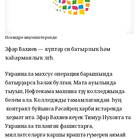
Исемдәре мәңгеләштерелде
Зөфәр Вахиев — күптәр өсөн батырлыҡ һәм
ҡаһарманлыҡ өлгөһө.
Украинала махсус операция барышында
батырҙарса һәләк булған. Мата ауылында
тыуып, Нефтекама машина төҙөү колледжында
белем ала. Колледжды тамамлағандан һуң
контракт буйынса Рәсәйҙең хәрби көстәрендә
хеҙмәт итә. Зөфәр Вахиев кеүек Тимур Нуховта та
Украинала төпләнгән фашистарға,
милләтселәргә ҡаршы көрәштә ғүмерен аямай