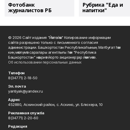
Фотобанк
Рубрика "Еда и
журналистов РБ
напитки"
© 2026 Сайт издания "Йәнтөйәк" Копирование информации
сайта разрешено только с письменного согласия
администрации. Башҡортостан Республикаһының Матбуғат һәм
киң мәғлүмәт саралары агентлығы һәм "Республика
Башкортостан" нәшриәт йорто акционерҙар йәмғиәте.
Об использовании персональных данных
Телефон
8(34771) 2-18-50
Эл. почта
yantiyak@yandex.ru
Адрес
452880, Аскинский район, с. Аскино, ул. Блюхера, 10
Рекламная служба
8(34771) 2-20-60
Редакция