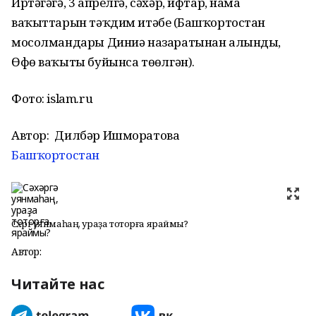
Иртәгәгә, 3 апрелгә, сәхәр, ифтар, намаҙ
ваҡыттарын тәҡдим итәбеҙ (Башҡортостан
мосолмандары Диниә назаратынан алынды,
Өфө ваҡыты буйынса төҙөлгән).
Фото: islam.ru
Автор:
Дилбәр Ишморатова
Башҡортостан
Сәхәргә уянмаһаң, ураҙа тоторға яраймы?
Автор:
Читайте нас