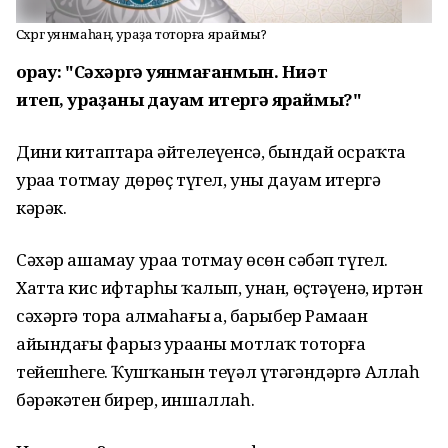
Сәхәргә уянмаһаң, ураҙа тоторға яраймы?
Һорау: "Сәхәргә уянмағанмын. Ниәт
итеп, ураҙаны дауам итергә яраймы?"
Дини китаптарҙа әйтелеүенсә, бындай осраҡта
ураҙа тотмау дөрөҫ түгел, уны дауам итергә
кәрәк.
Сәхәр ашамау ураҙа тотмау өсөн сәбәп түгел.
Хатта кис ифтарһыҙ ҡалып, унан, өҫтәүенә, иртән
сәхәргә тора алмаһағыҙ ҙа, барыбер Рамаҙан
айындағы фарыз ураҙаны мотлаҡ тоторға
тейешһегеҙ. Ҡушҡанын теүәл үтәгәндәргә Аллаһ
бәрәкәтен бирер, иншаллаһ.