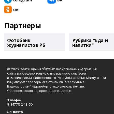
Партнеры
Фотобанк
Рубрика "Еда и
журналистов РБ
напитки"
© 2026 Сайт издания "Йәнтөйәк" Копирование информации
сайта разрешено только с письменного согласия
администрации. Башҡортостан Республикаһының Матбуғат һәм
киң мәғлүмәт саралары агентлығы һәм "Республика
Башкортостан" нәшриәт йорто акционерҙар йәмғиәте.
Об использовании персональных данных
Телефон
8(34771) 2-18-50
Эл. почта