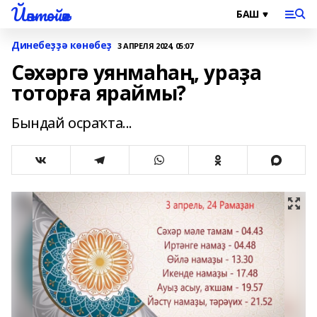
Йәнтөйәк
Динебеҙҙә көнөбеҙ
3 АПРЕЛЯ 2024, 05:07
Сәхәргә уянмаһаң, ураҙа
тоторға яраймы?
Бындай осраҡта...