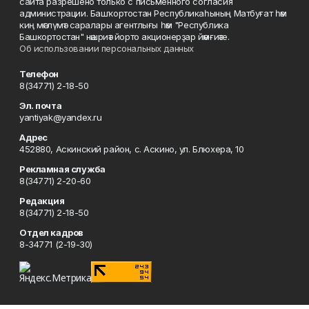
сайта разрешено только с письменного согласия
администрации. Башҡортостан Республикаһының Матбуғат һәм
киң мәғлүмәт саралары агентлығы һәм "Республика
Башкортостан" нәшриәт йорто акционерҙар йәмғиәте.
Об использовании персональных данных
Телефон
8(34771) 2-18-50
Эл. почта
yantiyak@yandex.ru
Адрес
452880, Аскинский район, с. Аскино, ул. Блюхера, 10
Рекламная служба
8(34771) 2-20-60
Редакция
8(34771) 2-18-50
Отдел кадров
8-34771 (2-19-30)