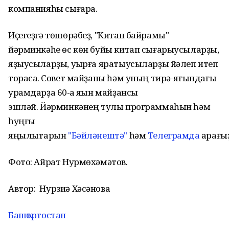
компанияһы сығара.
Иҫегеҙгә төшөрәбеҙ, "Китап байрамы"
йәрминкәһе өс көн буйы китап сығарыусыларҙы,
яҙыусыларҙы, уҡырға яратыусыларҙы йәлеп итеп
торасаҡ. Совет майҙаны һәм уның тирә-яғындағы
урамдарҙа 60-ҡа яҡын майҙансыҡ
эшләй. Йәрминкәнең тулы программаһын һәм
һуңғы
яңылыҡтарын
"Бәйләнештә"
һәм
Телеграмда
ҡарағыҙ
Фото: Айрат Нурмөхәмәтов.
Автор:
Нурзиә Хәсәнова
Башҡортостан