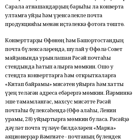
Сарала ҡатнашҡандарҙың барыһы ла конвертҡа
ҡултамға ҡуйҙы һәм үҙенсәлекле почта
продукцияһы менән иҫтәлеккә фотоға төштө.
Конверттарҙы Өфөнөң һәм Башҡортостандың
почта бүлексәләрендә, шулай уҡ Өфөлә Совет
майҙанында урынлашҡан Рәсәй почтаһы
стендында һатып алырға мөмкин. Ошо уҡ
стендта конверттарға һәм открыткаларға
«Китап байрамы» мисәтен ҡуйырға һәм хатты
үҙең теләгән адресҡа ебәрергә мөмкин. Йәрминкә
эше тамамланғас, махсус мисәтте Рәсәй
почтаһы бүлексәһендә (Өфө ҡалаһы, Ленин
урамы, 28) ҡуйҙыртырға мөмкин буласаҡ. Рәсәйҙә
дәүләт почта түләүе билдәләрен «Марка»
акционерҙар йәмғиәте - почтаның бүлендек