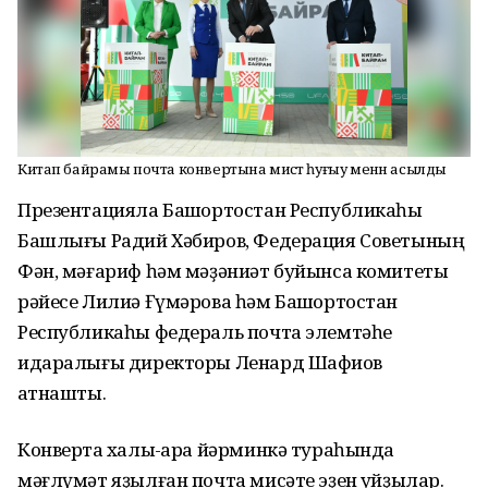
Китап байрамы почта конвертына мисәт һуғыу менән асылды
Презентацияла Башҡортостан Республикаһы
Башлығы Радий Хәбиров, Федерация Советының
Фән, мәғариф һәм мәҙәниәт буйынса комитеты
рәйесе Лилиә Ғүмәрова һәм Башҡортостан
Республикаһы федераль почта элемтәһе
идаралығы директоры Ленард Шафиҡов
ҡатнашты.
Конвертҡа халыҡ-ара йәрминкә тураһында
мәғлүмәт яҙылған почта мисәте эҙен ҡуйҙылар.