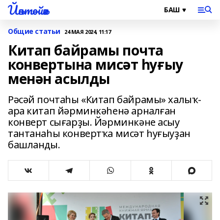
Йәнтөйәк
Общие статьи
24 МАЯ 2024, 11:17
Китап байрамы почта
конвертына мисәт һуғыу
менән асылды
Рәсәй почтаһы «Китап байрамы» халыҡ-
ара китап йәрминкәһенә арналған
конверт сығарҙы. Йәрминкәне асыу
тантанаһы конвертҡа мисәт һуғыуҙан
башланды.