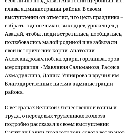
себя лично поздравил Анатолий Щербинин, и.о.
главы администрации района. В своем
выступлении он отметил, что цель праздника –
собрать односельчан, выходцев, уроженцев д.
Авадай, чтобы люди встретились, пообщались,
полюбовались малой родиной и не забывали
свои исторические корни. Анатолий
Александрович поблагодарил организаторов
мероприятия - Мавлявия Сальманова, Рафиса
Ахмадуллина, Даниса Ушиярова и вручил им
Благодарственные письма администрации
района.
О ветеранах Великой Отечественной войны и
труда, о передовых тружениках колхоза
подробно рассказал в своем выступлении
Сагитьян Галин, председатель совета ветеранов