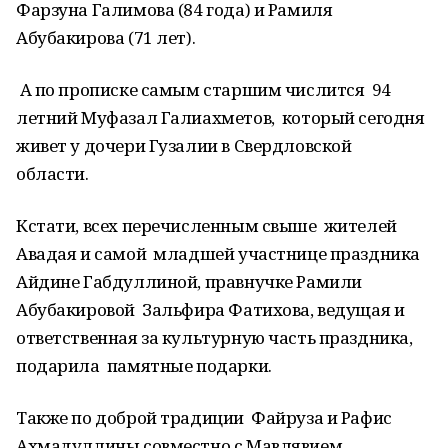
Фарзуна Галимова (84 года) и Рамиля
Абубакирова (71 лет).
А по прописке самым старшим числится 94
летний Муфазал Галиахметов, который сегодня
живет у дочери Гузалии в Свердловской
области.
Кстати, всех перечисленным свыше жителей
Авадая и самой младшей участнице праздника
Айдине Габдуллиной, правнучке Рамили
Абубакировой Зальфира Фатихова, ведущая и
ответственная за культурную часть праздника,
подарила памятные подарки.
Также по доброй традиции Файруза и Рафис
Ахмадуллины совместно с Мавлявием