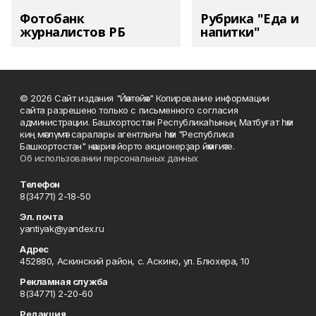
Фотобанк
Рубрика "Еда и
журналистов РБ
напитки"
© 2026 Сайт издания "Йәнтөйәк" Копирование информации
сайта разрешено только с письменного согласия
администрации. Башҡортостан Республикаһының Матбуғат һәм
киң мәғлүмәт саралары агентлығы һәм "Республика
Башкортостан" нәшриәт йорто акционерҙар йәмғиәте.
Об использовании персональных данных
Телефон
8(34771) 2-18-50
Эл. почта
yantiyak@yandex.ru
Адрес
452880, Аскинский район, с. Аскино, ул. Блюхера, 10
Рекламная служба
8(34771) 2-20-60
Редакция