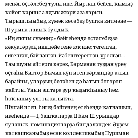
менән өҫтәлебеҙ тулы ине. Йырлап-бейеп, ҡымыҙ
ҡойоп ҡаршы алдыҡ жюри ағзаларын.
Тырышлығыбыҙ, күмәк көсөбөҙ бушҡа китмәне —
III урынға лайыҡ булдыҡ.
«Иң яҡшы сувенир» бәйгеһендә өҫтәлебеҙҙә
кәкүктәрҙең ниндәйе генә юҡ ине: тегелгән,
сигелгән, бәйләнгән, йәбештерелгән, үрелгән…
Тағы шуны әйтергә кәрәк, Бөрмәнән туҙҙан үреү
оҫтаһы Виктор Бычин күп итеп кәрзиндәр алып
барғайны, уларҙың бөтәһен дә һатып бөтөрөп
ҡайтты. Уның эштәре ҙур ҡыҙыҡһыныу һәм
һоҡланыу уятты халыҡта.
Шулай итеп, һигеҙ бәйгенең етеһендә ҡатнашып,
икеһендә — I, башҡаларҙа II һәм III урындар
яуланыҡ, номинацияларҙа билдәләндек. Әүҙем
ҡатнашҡаныбыҙ өсөн коллективыбыҙ Нуриман