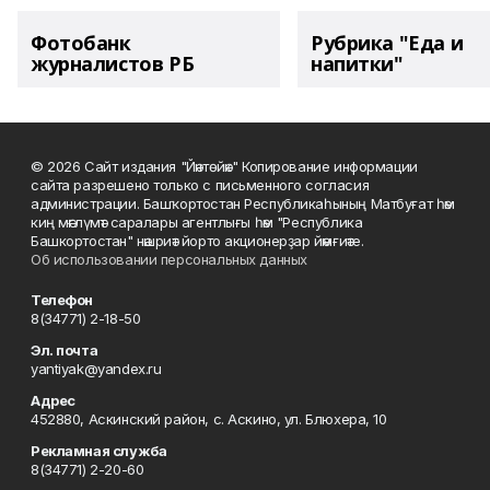
Фотобанк
Рубрика "Еда и
журналистов РБ
напитки"
© 2026 Сайт издания "Йәнтөйәк" Копирование информации
сайта разрешено только с письменного согласия
администрации. Башҡортостан Республикаһының Матбуғат һәм
киң мәғлүмәт саралары агентлығы һәм "Республика
Башкортостан" нәшриәт йорто акционерҙар йәмғиәте.
Об использовании персональных данных
Телефон
8(34771) 2-18-50
Эл. почта
yantiyak@yandex.ru
Адрес
452880, Аскинский район, с. Аскино, ул. Блюхера, 10
Рекламная служба
8(34771) 2-20-60