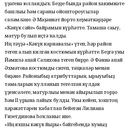
үҙәгенә юлландыҡ. Беҙҙе бында район хакимиәте
башлығы һәм сараны ойоштороусылар
сәләмләне. Ә Мәҙәниәт йорто хеҙмәткәрҙәре
«Кәкүк сәйе» байрамын күрһәтте. Тамаша сағыу,
матур булып иҫтә ҡалды.
Иң тәүҙә «Кәкүк карнавалы» үтеп, һәр район
тегеп алып килгән костюмын күрһәтте. Беҙгә уны
Йәмилә апай Сәлихова тегеп бирҙе. Ә Фәниә апай
Әхмәтова костюмды сигеп, тәңкәләр менән
биҙәне. Районыбыҙ атрибуттарын, ырыуыбыҙ
тамғаларын ҡулланып тегелгән күлдәк
үҙенсәлеге, матурлығы менән айырылып торҙо
һәм II урынға лайыҡ булды. Уны кейеп, ҡоштоң
хәрәкәттәрен ҡабатлап бейегән Лилиана
Ғизетдинова һоҡланғыс ине.
«Иң яҡшы кәкүк йыры» бәйгеһендә ҡумыҙ