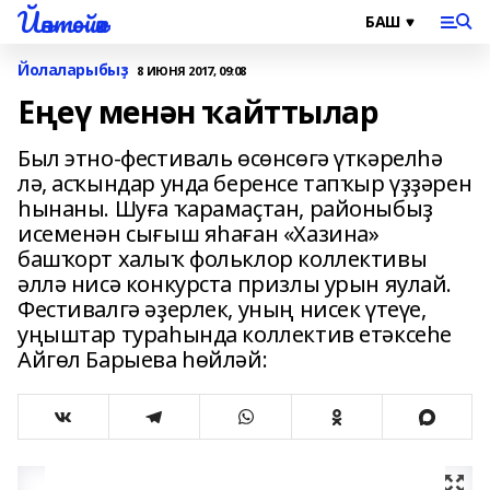
Йәнтөйәк
Йолаларыбыҙ
8 ИЮНЯ 2017, 09:08
Еңеү менән ҡайттылар
Был этно-фестиваль өсөнсөгә үткәрелһә
лә, асҡындар унда беренсе тапҡыр үҙҙәрен
һынаны. Шуға ҡарамаҫтан, районыбыҙ
исеменән сығыш яһаған «Хазина»
башҡорт халыҡ фольклор коллективы
әллә нисә конкурста призлы урын яулай.
Фестивалгә әҙерлек, уның нисек үтеүе,
уңыштар тураһында коллектив етәксеһе
Айгөл Барыева һөйләй: