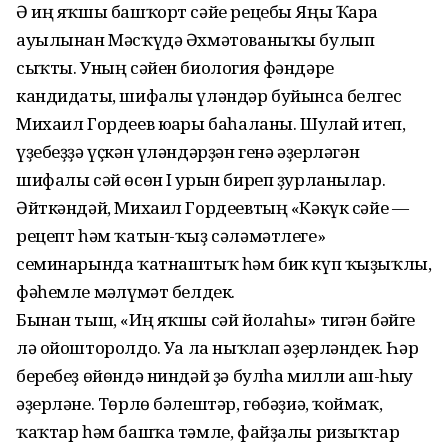
Ә иң яҡшы башҡорт сәйе рецебы Яңы Ҡара
ауылынан Мәсҡүдә Әхмәтованыҡы булып
сыҡты. Уның сәйен биология фәндәре
кандидаты, шифалы үләндәр буйынса белгес
Михаил Гордеев юғары баһаланы. Шулай итеп,
үҙебеҙҙә үҫкән үләндәрҙән генә әҙерләгән
шифалы сәй өсөн I урын биреп ҙурланылар.
Әйткәндәй, Михаил Гордеевтың «Кәкүк сәйе —
рецепт һәм ҡатын-ҡыҙ сәләмәтлеге»
семинарында ҡатнаштыҡ һәм бик күп ҡыҙыҡлы,
фәһемле мәғлүмәт белдек.
Бынан тыш, «Иң яҡшы сәй йолаһы» тигән бәйге
лә ойошторолдо. Уға ла ныҡлап әҙерләндек. Һәр
беребеҙ өйөндә ниндәй ҙә булһа милли аш-һыу
әҙерләне. Төрлө бәлештәр, гөбәҙиә, ҡоймаҡ,
ҡаҡтар һәм башҡа тәмле, файҙалы ризыҡтар