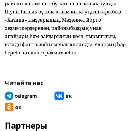
районы хакимиәте бүләгенә лә лайыҡ булды.
Шуны һыҙыҡ өҫтөнә алғым килә, уңыштарыбыҙ
«Хазина» ҡыҙҙарының, Мәҙәниәт йорто
хеҙмәткәрҙәренең, районыбыҙҙың уңған
апайҙары һәм ағайҙарының көсө, тырышлығы,
ижади фантазияһы менән яуланды. Уларҙың һәр
береһенә сикһеҙ рәхмәтлебеҙ.
Читайте нас
Партнеры