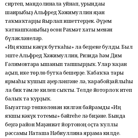
сиртеп, мандолинала уйнап, урындағы
шағирыбыҙ Альфред Хәжимуллин яҙған
таҡмаҡтарҙы йырлап ишеттерҙек. Әүҙем
ҡатнашҡаныбыҙ өсөн Рәхмәт хаты менән
бүләкләнеләр.
«Иң яҡшы кәкүк бутҡаһы» ла беҙҙеке булды. Был
эште Альфред Хәжимуллин, Ризида һәм Дим
Ғәлимовтарға ышанып тапшырҙыҡ. Улар ҡаҙан
аҫып, ике төрлө бутҡа бешерҙе. Ҡабаҡҡа тары
ярмаһы ҡушып әҙерләнгәне лә, ҡарабойҙайлыһы
ла бик тәмле килеп сыҡты. Телде йоторлоҡ итеп
балыҡ та ҡурҙыҡ.
Быуаттар төпкөлөнән килгән байрамды «Иң
яҡшы кәкүк тотемы» бәйгеһе лә биҙәне. Бында
беҙгә район Мәҙәниәт йортоноң оҫта ҡуллы
рәссамы Наташа Нәбиуллина ярҙамға килде.