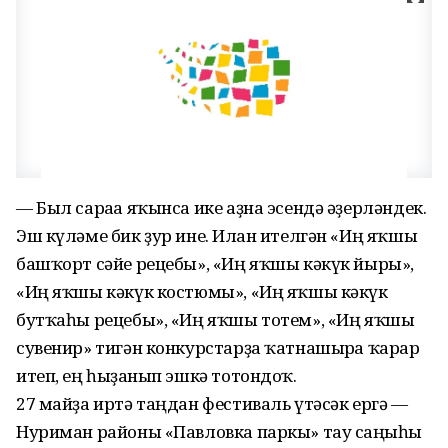
— Был сараға яҡынса ике аҙна эсендә әҙерләндек.
Эш күләме бик ҙур ине. Иғлан ителгән «Иң яҡшы
башҡорт сәйе рецебы», «Иң яҡшы кәкүк йыры»,
«Иң яҡшы кәкүк костюмы», «Иң яҡшы кәкүк
бутҡаһы рецебы», «Иң яҡшы тотем», «Иң яҡшы
сувенир» тигән конкурстарҙа ҡатнашырға ҡарар
итеп, ең һыҙғанып эшкә тотондоҡ.
27 майҙа иртә таңдан фестиваль үтәсәк ергә —
Нуриман районы «Павловка паркы» тау саңғыһы