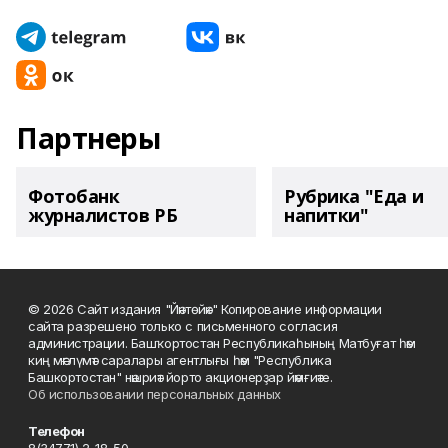
Партнеры
Фотобанк
Рубрика "Еда и
журналистов РБ
напитки"
© 2026 Сайт издания "Йәнтөйәк" Копирование информации
сайта разрешено только с письменного согласия
администрации. Башҡортостан Республикаһының Матбуғат һәм
киң мәғлүмәт саралары агентлығы һәм "Республика
Башкортостан" нәшриәт йорто акционерҙар йәмғиәте.
Об использовании персональных данных
Телефон