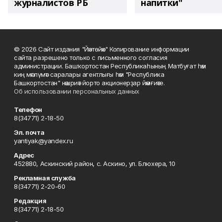
журналистов РБ
напитки"
© 2026 Сайт издания "Йәнтөйәк" Копирование информации
сайта разрешено только с письменного согласия
администрации. Башҡортостан Республикаһының Матбуғат һәм
киң мәғлүмәт саралары агентлығы һәм "Республика
Башкортостан" нәшриәт йорто акционерҙар йәмғиәте.
Об использовании персональных данных
Телефон
8(34771) 2-18-50
Эл. почта
yantiyak@yandex.ru
Адрес
452880, Аскинский район, с. Аскино, ул. Блюхера, 10
Рекламная служба
8(34771) 2-20-60
Редакция
8(34771) 2-18-50