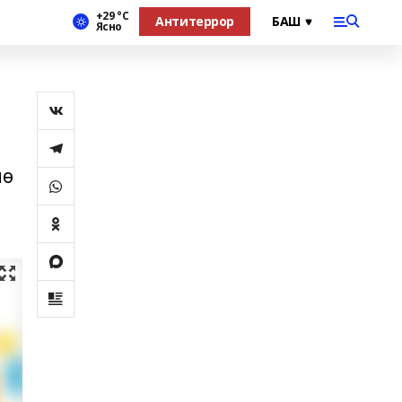
+29 °С
Антитеррор
Ясно
мө