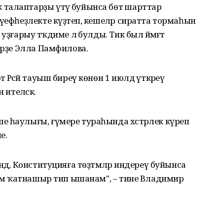
талаптарҙы үтәү буйынса бөтә шарттар
үефһеҙлекте күҙәтеп, кешеләр сиратта тормаһын
ҙғарыу тәҡдиме лә булды. Тик был йәмәғәт
дерҙе Элла Памфилова.
 Рәсәй тауыш биреү көнөн 1 июлдә үткәреү
ителәсәк.
 һаулығы, ғүмере тураһында хәстәрлек күреп
е.
дә, Конституцияға төҙәтмәләр индереү буйынса
үҙем ҡатнашыр тип ышанам", – тине Владимир