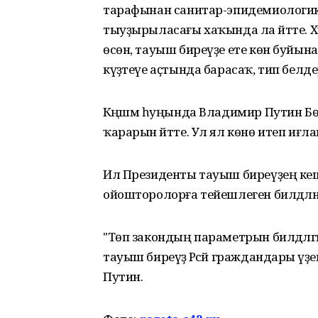
тарафынан санитар-эпидемиологик 
тыуҙырыласағы хаҡында ла әйтте. Хә
өсөн, тауыш биреүҙе ете көн буйына у
күҙәтеүе аҫтында барасаҡ, тип бел
Кәңәшмә һуңында Владимир Путин Бөтә
ҡарарын әйтте. Ул ял көнө итеп иғлан 
Ил Президенты тауыш биреүҙең кеше
ойошторолорға тейешлеген билдәлән
"Төп закондың параметрын билдәләгән
тауыш биреүҙә Рәсәй граждандары ә
Путин.