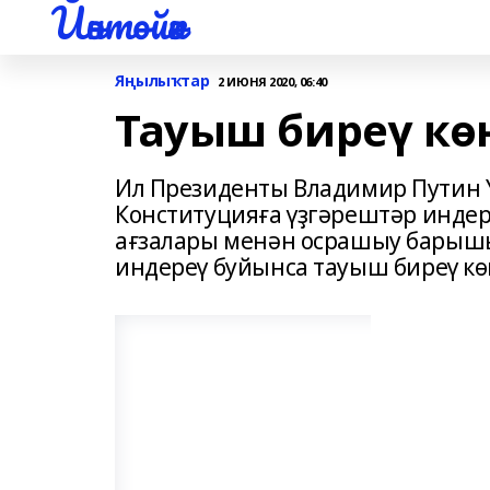
Йәнтөйәк
Яңылыҡтар
2 ИЮНЯ 2020, 06:40
Тауыш биреү кө
Ил Президенты Владимир Путин Ү
Конституцияға үҙгәрештәр индер
ағзалары менән осрашыу барышы
индереү буйынса тауыш биреү кө