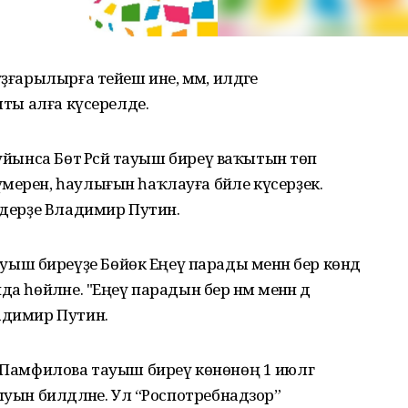
ҙғарылырға тейеш ине, әммә, илдәге
ыты алға күсерелде.
уйынса Бөтә Рәсәй тауыш биреү ваҡытын төп
мерен, һаулығын һаҡлауға бәйле күсерҙек.
елдерҙе Владимир Путин.
ш биреүҙе Бөйөк Еңеү парады менән бер көндә
 һөйләне. "Еңеү парадын бер нәмә менән дә
адимир Путин.
а Памфилова тауыш биреү көнөнөң 1 июлгә
ыуын билдәләне. Ул “Роспотребнадзор”