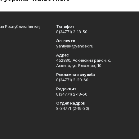
тан Республикаһының
Телефон
8(34771) 2-18-50
Эл. почта
yantiyak@yandex.ru
Адрес
452880, Аскинский район, с.
Аскино, ул. Блюхера, 10
Рекламная служба
8(34771) 2-20-60
Редакция
8(34771) 2-18-50
Отдел кадров
8-34771 (2-19-30)