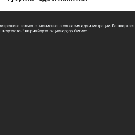
а разрешено только с письменного согласия администрации. Башҡортос
шкортостан" нәшриәт йорто акционерҙар йәмғиәте.