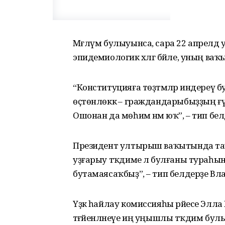
Мәғлүм булыуынса, сара 22 апрелдә у
эпидемиологик хәлгә бәйле, уның ваҡ
“Конституцияға төҙәтмәләр индереү б
өҫтөнлөккә – граждандарыбыҙҙың ғү
Ошонан да мөһим нәмә юҡ”, – тип б
Президент ултырыш ваҡытында тауы
уҙғарыу тәҡдиме лә булғаны тураһында
бутамаясаҡбыҙ”, – тип белдерҙе Вл
Үҙәк һайлау комиссияһы рәйесе Элл
тәғәйенләнеүе иң уңышлы тәҡдим бул