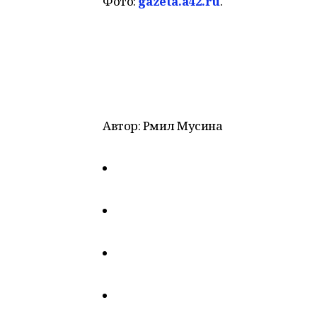
Фото:
gazeta.a42.ru
.
Автор: Рәмилә Мусина