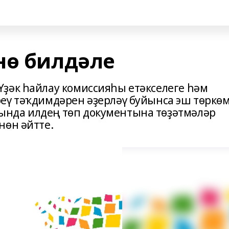
нө билдәле
ҙәк һайлау комиссияһы етәкселеге һәм
еү тәҡдимдәрен әҙерләү буйынса эш төркө
нда илдең төп документына төҙәтмәләр
нөн әйтте.