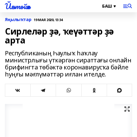
Йәнтөйәк
Яңылыҡтар
19 МАЯ 2020, 13:34
Сирлеләр ҙә, ҡеүәттәр ҙә
арта
Республиканың Һаулыҡ һаҡлау
министрлығы үткәргән сираттағы онлайн
брифингта төбәктә коронавирусҡа бәйле
һуңғы мәғлүмәттәр иғлан ителде.