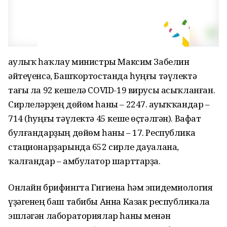
Һаулыҡ һаҡлау министры Максим Забелин
әйтеүенсә, Башҡортостанда һуңғы тәүлектә
тағы ла 92 кешелә COVID-19 вирусы асыҡланған.
Сирлеләрҙең дөйөм һаны – 2247. Һауыҡҡандар –
714 (һуңғы тәүлектә 45 кеше өҫтәлгән). Вафат
булғандарҙың дөйөм һаны – 17. Республика
стационарҙарында 652 сирле дауалана,
ҡалғандар – амбулатор шарттарҙа.
Онлайн брифингта Гигиена һәм эпидемиология
үҙәгенең баш табибы Анна Казак республикала
эшләгән лабораториялар һаны менән