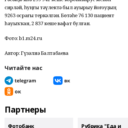
сирләй, һуңғы тәүлектә был ауырыу йоғоуҙың
9263 осрағы теркәлгән. Бөтәһе 76 130 пациент
һауыҡҡан, 2 837 кеше вафат булған.
Фото: b1.m24.ru
Автор: Гүзәлиә Балтабаева
Читайте нас
Партнеры
Фотобанк
Рубрика "Еда и