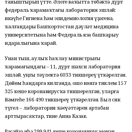
таныштырып үтте. Әлеге ваҡытта төбәктә дүрт
федераль ҡарамаҡтағы лаборатория эшләй:
икәүһе Гигиена һәм эпидемиология үҙәгенә,
ҡалғандары Башҡортостан дәүләт медицина
университетына һәм Федераль яза башҡарыу
идаралығына ҡарай.
Унан тыш, Һаулыҡ һаҡлау министрығы
ҡарамағындағы – 11, дүрт шәхси лаборатория
эшләй. Һуңғы тәүлектә 6033 тикшереү үткәрелгән.
Дөйөм һандарға килгәндә, ошо көнгә тиклем 157
325 кеше коронавирусҡа тикшерелгән, уларға
йәмғеһе 166 490 тикшереү үткәрелгән. Был сик
түгел – лаборатория ҡәеүәттәрен артабан
арттырасаҡтар, тине Анна Казак.
Рәсәйҙә иһә 299 941 кеше коронавирус менән