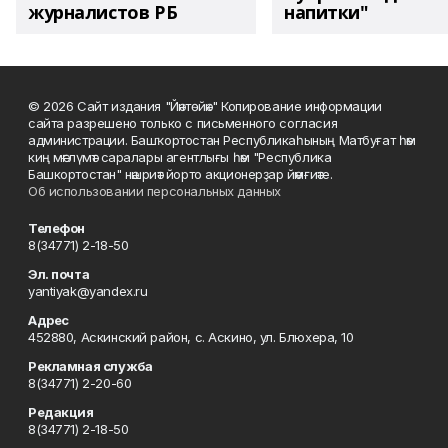
журналистов РБ
напитки"
© 2026 Сайт издания "Йәнтөйәк" Копирование информации
сайта разрешено только с письменного согласия
администрации. Башҡортостан Республикаһының Матбуғат һәм
киң мәғлүмәт саралары агентлығы һәм "Республика
Башкортостан" нәшриәт йорто акционерҙар йәмғиәте.
Об использовании персональных данных
Телефон
8(34771) 2-18-50
Эл. почта
yantiyak@yandex.ru
Адрес
452880, Аскинский район, с. Аскино, ул. Блюхера, 10
Рекламная служба
8(34771) 2-20-60
Редакция
8(34771) 2-18-50