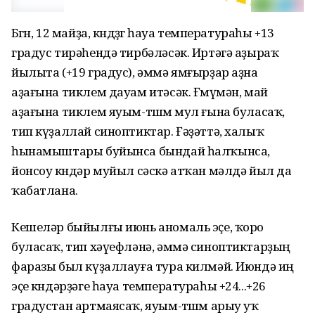
Бөгөн, 12 майҙа, көндөҙгө һауа температураһы +13
градус тирәһендә тирбәләсәк. Иртәгә аҙыраҡ
йылыта (+19 градус), әммә ямғырҙар аҙна
аҙағына тиклем дауам итәсәк. Ғөмүмән, май
аҙағына тиклем яуым-төшөм мул ғына буласаҡ,
тип күҙаллай синоптиктар. Ғәҙәттә, халыҡ
һынамыштары буйынса бындай һалҡынса,
йонсоу көндәр муйыл сәскә атҡан мәлдә йыл да
ҡабатлана.
Кешеләр быйылғы июнь аномаль эҫе, ҡоро
буласаҡ, тип хәүефләнә, әммә синоптиктарҙың
фаразы был күҙаллауға тура килмәй. Июндә иң
эҫе көндәрҙәге һауа температураһы +24...+26
градустан артмаясаҡ, яуым-төшөм арыу уҡ