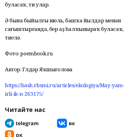
буласаҡ, ти улар.
Ә бына быйылғы июль, башҡа йылдар менән
сағыштырғанда, бер аҙ һалҡыныраҡ буласаҡ,
тиелә.
Фото: poembook.ru
Автор: Гөлдәр Яҡшығолова
https://bash.rbsmi.ru/articles/ekologiya/May-yam-
irli-ik-n-263175/
Читайте нас