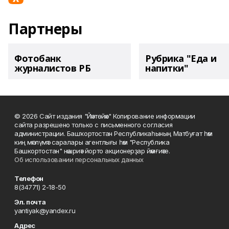
Партнеры
Фотобанк
Рубрика "Еда и
журналистов РБ
напитки"
© 2026 Сайт издания "Йәнтөйәк" Копирование информации
сайта разрешено только с письменного согласия
администрации. Башҡортостан Республикаһының Матбуғат һәм
киң мәғлүмәт саралары агентлығы һәм "Республика
Башкортостан" нәшриәт йорто акционерҙар йәмғиәте.
Об использовании персональных данных
Телефон
8(34771) 2-18-50
Эл. почта
yantiyak@yandex.ru
Адрес