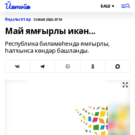
Йәнтөйәк
Яңылыҡтар
12 МАЯ 2020, 07:19
Май ямғырлы икән...
Республика биләмәһендә ямғырлы,
һалҡынса көндәр башланды.