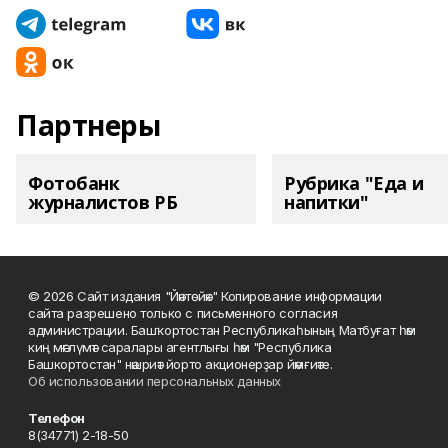
Партнеры
Фотобанк
Рубрика "Еда и
журналистов РБ
напитки"
© 2026 Сайт издания "Йәнтөйәк" Копирование информации
сайта разрешено только с письменного согласия
администрации. Башҡортостан Республикаһының Матбуғат һәм
киң мәғлүмәт саралары агентлығы һәм "Республика
Башкортостан" нәшриәт йорто акционерҙар йәмғиәте.
Об использовании персональных данных
Телефон
8(34771) 2-18-50