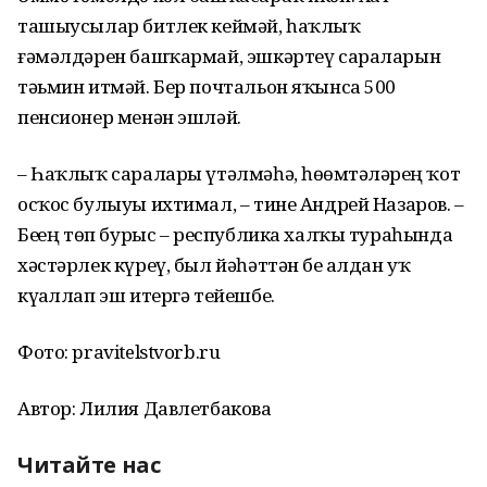
ташыусылар битлек кеймәй, һаҡлыҡ
ғәмәлдәрен башҡармай, эшкәртеү сараларын
тәьмин итмәй. Бер почтальон яҡынса 500
пенсионер менән эшләй.
– Һаҡлыҡ саралары үтәлмәһә, һөҙөмтәләрҙең ҡот
осҡос булыуы ихтимал, – тине Андрей Назаров. –
Беҙҙең төп бурыс – республика халҡы тураһында
хәстәрлек күреү, был йәһәттән беҙ алдан уҡ
күҙаллап эш итергә тейешбеҙ.
Фото: pravitelstvorb.ru
Автор: Лилия Давлетбакова
Читайте нас