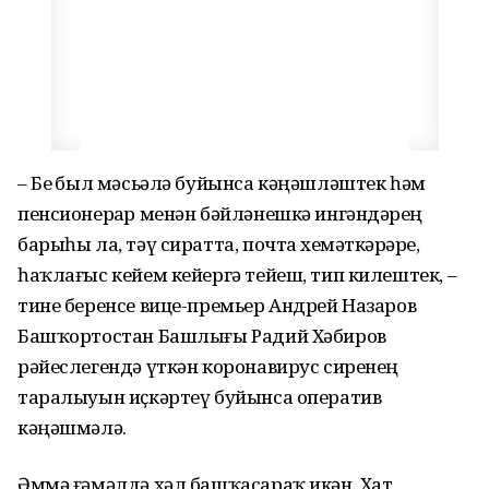
– Беҙ был мәсьәлә буйынса кәңәшләштек һәм
пенсионерҙар менән бәйләнешкә ингәндәрҙең
барыһы ла, тәү сиратта, почта хеҙмәткәрҙәре,
һаҡлағыс кейем кейергә тейеш, тип килештек, –
тине беренсе вице-премьер Андрей Назаров
Башҡортостан Башлығы Радий Хәбиров
рәйеслегендә үткән коронавирус сиренең
таралыуын иҫкәртеү буйынса оператив
кәңәшмәлә.
Әммә ғәмәлдә хәл башҡасараҡ икән. Хат