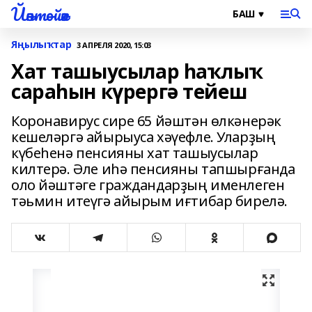
Йәнтөйәк
Яңылыҡтар
3 АПРЕЛЯ 2020, 15:03
Хат ташыусылар һаҡлыҡ
сараһын күрергә тейеш
Коронавирус сире 65 йәштән өлкәнерәк
кешеләргә айырыуса хәүефле. Уларҙың
күбеһенә пенсияны хат ташыусылар
килтерә. Әле иһә пенсияны тапшырғанда
оло йәштәге граждандарҙың именлеген
тәьмин итеүгә айырым иғтибар бирелә.