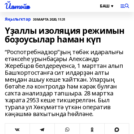
Йәнтөйәк
Яңылыҡтар
30 МАРТА 2020, 11:31
Үҙаллы изоляция режимын
боҙоусылар һаман күп
“Роспотребнадзор”ҙың төбәк идаралығы
етәксеһе урынбаҫары Александр
Жеребцов белдереүенсә, 1 марттан алып
Башҡортостанға сит илдәрҙән алты
меңдән ашыу кеше ҡайтҡан. Уларҙың
бөтәһе лә контролдә һәм кәрәк булған
саҡта анализдар тапшыра. 28 мартҡа
ҡарата 2953 кеше тикшерелгән. Был
турала ул Хөкүмәттә үткән оператив
кәңәшмә ваҡытында һөйләне.