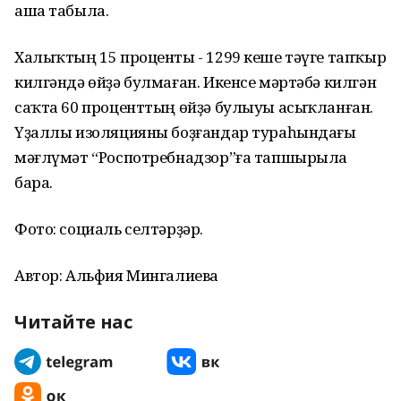
аша табыла.
Халыҡтың 15 проценты - 1299 кеше тәүге тапҡыр
килгәндә өйҙә булмаған. Икенсе мәртәбә килгән
саҡта 60 проценттың өйҙә булыуы асыҡланған.
Үҙаллы изоляцияны боҙғандар тураһындағы
мәғлүмәт “Роспотребнадзор”ға тапшырыла
бара.
Фото: социаль селтәрҙәр.
Автор: Альфия Мингалиева
Читайте нас