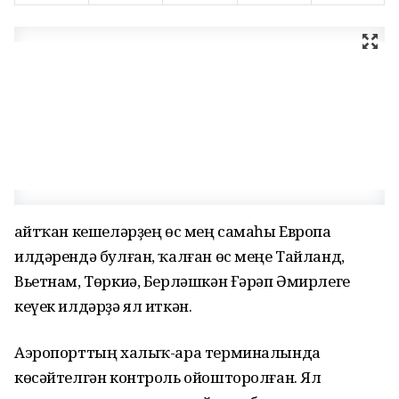
Ҡайтҡан кешеләрҙең өс мең самаһы Европа
илдәрендә булған, ҡалған өс меңе Тайланд,
Вьетнам, Төркиә, Берләшкән Ғәрәп Әмирлеге
кеүек илдәрҙә ял иткән.
Аэропорттың халыҡ-ара терминалында
көсәйтелгән контроль ойошторолған. Ял