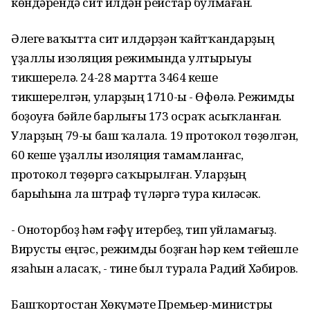
көндәрендә сит илдән рейстар булмаған.
Әлеге ваҡытта сит илдәрҙән ҡайтҡандарҙың
үҙаллы изоляция режимында ултырыуы
тикшерелә. 24-28 мартта 3464 кеше
тикшерелгән, уларҙың 1710-ы - Өфөлә. Режимды
боҙоуға бәйле барлығы 173 осраҡ асыҡланған.
Уларҙың 79-ы баш ҡалала. 19 протокол төҙөлгән,
60 кеше үҙаллы изоляция тамамланғас,
протокол төҙөргә саҡырылған. Уларҙың
барыһына ла штраф түләргә тура киләсәк.
- Оноторбоҙ һәм ғәфү итербеҙ, тип уйламағыҙ.
Вирусты еңгәс, режимды боҙған һәр кем тейешле
язаһын аласаҡ, - тине был турала Радий Хәбиров.
Башҡортостан Хөкүмәте Премьер-министры