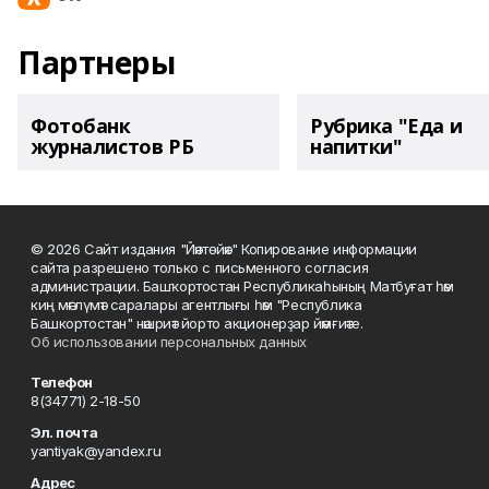
Партнеры
Фотобанк
Рубрика "Еда и
журналистов РБ
напитки"
© 2026 Сайт издания "Йәнтөйәк" Копирование информации
сайта разрешено только с письменного согласия
администрации. Башҡортостан Республикаһының Матбуғат һәм
киң мәғлүмәт саралары агентлығы һәм "Республика
Башкортостан" нәшриәт йорто акционерҙар йәмғиәте.
Об использовании персональных данных
Телефон
8(34771) 2-18-50
Эл. почта
yantiyak@yandex.ru
Адрес