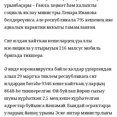
урынбаҫары – Ғаилә, хеҙмәт һәм халыҡты
социаль яҡлау министры Ленара Иванова
белдереүенсә, әле республикала 795 кешенең ике
аҙналыҡ карантин ваҡыты тамамланған.
Сит илдән ҡайтҡан кешеләрҙең үҙаллы
изоляцияла ултырыуын 216 махсус мобиль
бригада тикшерә.
Ә инде коронавирусҡа бәйле хәлдәр үҙгәргәндән
алып 29 мартҡа тиклем республикаға сит
илдәрҙән бөтәһе 9346 кеше ҡайтҡан, уларҙың
8648-һе тикшерелгән. Өй буйлап йөрөп сығыу
шуны күрһәткән: 2,5 мең кеше күрһәтелгән
адрестар буйынса йәшәмәй. Бындай осраҡтарҙа
уларҙың йәшәү урыны Эске эштәр министрлығы