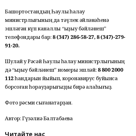
Башҡортостандың Һаулыҡ һаҡлау
министрлығының да тәүлек әйләнәһенә
эшләгән күп каналлы “ҡыҙыу бәйләнеш”
телефондары бар:
8 (347) 286-58-27, 8 (347)-279-
91-20.
Шулай уҡ Рәсәй Һаулыҡ һаҡлау министрлығының
дә “ҡыҙыу бәйләнеш” номеры эшләй:
8 800 2000
112
һандарын йыйып, коронавирус буйынса
борсоған һорауҙарығыҙҙы бирә алаһығыҙ.
Фото рәсми сығанаҡтарҙан.
Автор: Гүзәлиә Балтабаева
Читайте нас