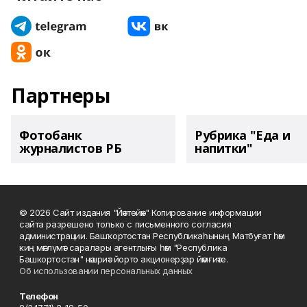
Партнеры
Фотобанк
Рубрика "Еда и
журналистов РБ
напитки"
© 2026 Сайт издания "Йәнтөйәк" Копирование информации
сайта разрешено только с письменного согласия
администрации. Башҡортостан Республикаһының Матбуғат һәм
киң мәғлүмәт саралары агентлығы һәм "Республика
Башкортостан" нәшриәт йорто акционерҙар йәмғиәте.
Об использовании персональных данных
Телефон