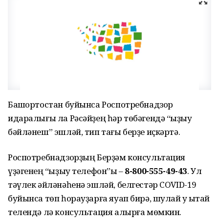
Башҡортостан буйынса Роспотребнадзор
идаралығы ла Рәсәйҙең һәр төбәгендә “ҡыҙыу
бәйләнеш” эшләй, тип тағы берҙе иҫкәртә.
Роспотребнадзорҙың Берҙәм консультация
үҙәгенең “ҡыҙыу телефон”ы –
8-800-555-49-43
. Ул
тәүлек әйләнәһенә эшләй, белгестәр COVID-19
буйынса төп һорауҙарға яуап бирә, шулай уҡ ҡытай
телендә лә консультация алырға мөмкин.