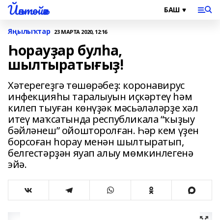
Йәнтөйәк
Яңылыҡтар
23 МАРТА 2020, 12:16
Һорауҙар булһа,
шылтыратығыҙ!
Хәтерегеҙгә төшөрәбеҙ: коронавирус
инфекцияһы таралыуын иҫкәртеү һәм
килеп тыуған көнүҙәк мәсьәләләрҙе хәл
итеү маҡсатында республикала “ҡыҙыу
бәйләнеш” ойошторолған. Һәр кем үҙен
борсоған һорау менән шылтыратып,
белгестәрҙән яуап алыу мөмкинлегенә
эйә.