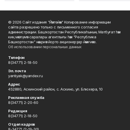
© 2026 Сайт издания "Йәнтөйәк" Копирование информации
сайта разрешено только с письменного согласия
администрации. Башҡортостан Республикаһының Матбуғат һәм
киң мәғлүмәт саралары агентлығы һәм "Республика
Башкортостан" нәшриәт йорто акционерҙар йәмғиәте.
Об использовании персональных данных
Телефон
8(34771) 2-18-50
Эл. почта
yantiyak@yandex.ru
Адрес
452880, Аскинский район, с. Аскино, ул. Блюхера, 10
Рекламная служба
8(34771) 2-20-60
Редакция
8(34771) 2-18-50
Отдел кадров
8-34771 (2-19-30)