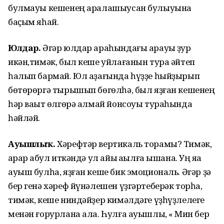
булмауы кешенең аралашыусан булыуына
баҫым яһай.
Юлдар.
Әгәр юлдар араһындағы арауыҡ ҙур
икән,тимәк, был кеше уйлағанын тура әйтеп
һалып бармай. Юл аҙағында һүҙҙе һыйҙырып
бөтөрөргә тырышып бөгөлһә, был яҙған кешенең
һәр ваҡыт өлгөрә алмай йонсоуы тураһында
һәйләй.
Ауышлыҡ.
Хәрефтәр вертикаль торамы? Тимәк,
ҡарар ҡабул иткәндә ул айыҡ аҡылға ышана. Уң яҡҡа
ауыш булһа, яҙған кеше бик эмоциональ. Әгәр ҙә
бер генә хәреф йүнәлешен үҙгәртеберәк торһа,
тимәк, кеше ниндәйҙер кимәлдәге үҙһүҙлелеге
менән ғорурлана ала. Һулға ауышлыҡ, « Мин бер