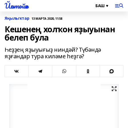
Йәнтөйәк
Яңылыҡтар
13 МАРТА 2020, 11:58
Кешенең холҡон яҙыуынан
белеп була
Һеҙҙең яҙыуығыҙ ниндәй? Түбәндә
яҙғандар тура киләме һеҙгә?