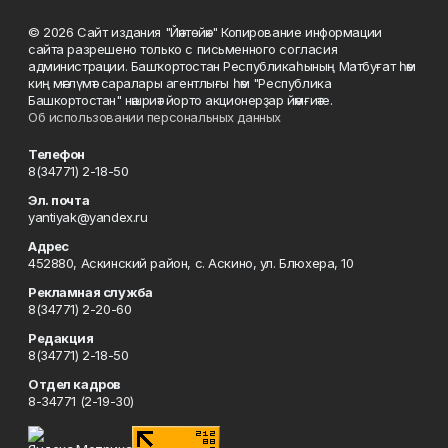
© 2026 Сайт издания "Йәнтөйәк" Копирование информации
сайта разрешено только с письменного согласия
администрации. Башҡортостан Республикаһының Матбуғат һәм
киң мәғлүмәт саралары агентлығы һәм "Республика
Башкортостан" нәшриәт йорто акционерҙар йәмғиәте.
Об использовании персональных данных
Телефон
8(34771) 2-18-50
Эл. почта
yantiyak@yandex.ru
Адрес
452880, Аскинский район, с. Аскино, ул. Блюхера, 10
Рекламная служба
8(34771) 2-20-60
Редакция
8(34771) 2-18-50
Отдел кадров
8-34771 (2-19-30)