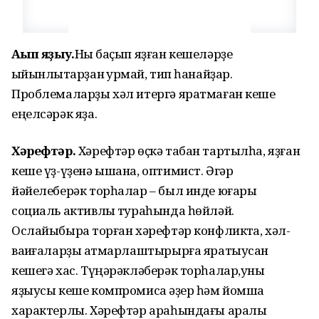
Аҫып яҙыу.
Ныҡ баҫып яҙған кешеләрҙе
ҡыйынлыҡтарҙан ҡурҡмай, тип һанайҙар.
Проблемаларҙы хәл итергә яратмаған кеше
еңелсәрәк яҙа.
Хәрефтәр.
Хәрефтәр өҫкә табан тартылһа, яҙған
кеше үҙ-үҙенә ышана, оптимист. Әгәр
йәйелеберәк торһалар – был инде юғары
социаль активлыҡ тураһында һөйләй.
Ослайыбыраҡ торған хәрефтәр конфликтҡа, хәл-
ваҡиғаларҙы ҡатмарлаштырырға яратыусан
кешегә хас. Түңәрәкләберәк торһалар,уны
яҙыусы кеше компромисҡа әҙер һәм йомшаҡ
характерлы. Хәрефтәр араһындағы аралыҡ