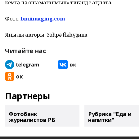
кемгә лә оҡшамағанмын» тигәнде аңлата.
Фото:
bmiimaging.com
Яңылыҡ авторы: Зөһрә Йәһүҙина
Читайте нас
Партнеры
Фотобанк
Рубрика "Еда и
журналистов РБ
напитки"