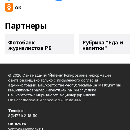
Партнеры
Фотобанк
Рубрика "Еда и
журналистов РБ
напитки"
© 2026 Сайт издания "Йәнтөйәк" Копирование информации
сайта разрешено только с письменного согласия
администрации. Башҡортостан Республикаһының Матбуғат һәм
киң мәғлүмәт саралары агентлығы һәм "Республика
Башкортостан" нәшриәт йорто акционерҙар йәмғиәте.
Об использовании персональных данных
Телефон
8(34771) 2-18-50
Эл. почта
yantiyak@yandex.ru