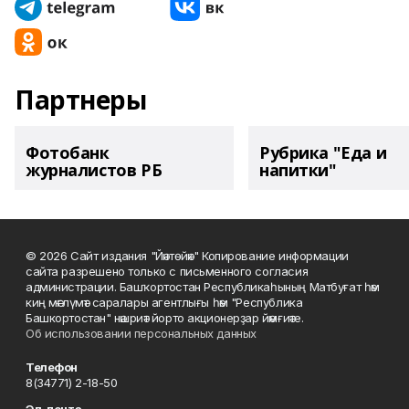
Партнеры
Фотобанк
Рубрика "Еда и
журналистов РБ
напитки"
© 2026 Сайт издания "Йәнтөйәк" Копирование информации
сайта разрешено только с письменного согласия
администрации. Башҡортостан Республикаһының Матбуғат һәм
киң мәғлүмәт саралары агентлығы һәм "Республика
Башкортостан" нәшриәт йорто акционерҙар йәмғиәте.
Об использовании персональных данных
Телефон
8(34771) 2-18-50