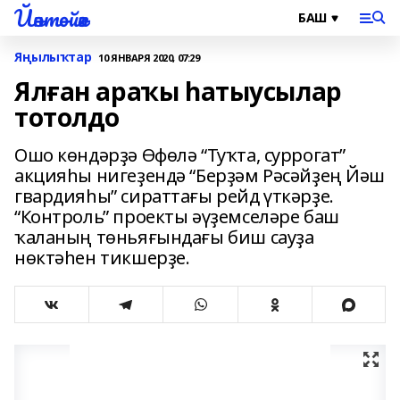
Йәнтөйәк
Яңылыҡтар
10 ЯНВАРЯ 2020, 07:29
Ялған араҡы һатыусылар
тотолдо
Ошо көндәрҙә Өфөлә “Туҡта, суррогат”
акцияһы нигеҙендә “Берҙәм Рәсәйҙең Йәш
гвардияһы” сираттағы рейд үткәрҙе.
“Контроль” проекты әүҙемселәре баш
ҡаланың төньяғындағы биш сауҙа
нөктәһен тикшерҙе.