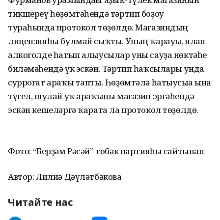
тикшереү һөҙөмтәһендә тәртип боҙоу
тураһында протокол төҙөлдө. Магазиндың
лицензияһы булмай сыҡты. Уның ҡарауы, ялған
алкоголде һатып алыусылар уны сауҙа нөктәһе
биләмәһендә үк эскән. Тәртип һаҡсылары унда
суррогат араҡы тапты. Һөҙөмтәлә һатыусыға ғына
түгел, шулай уҡ араҡыны магазин эргәһендә
эскән кешеләргә ҡарата ла протокол төҙөлдө.
Фото: “Берҙәм Рәсәй” төбәк партияһы сайтынан
Автор: Лилиә Дәүләтбәкова
Читайте нас