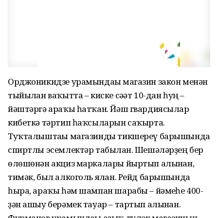
Орджоникидзе урамындағы магазин закон менән
тыйылған ваҡытта – киске сәғәт 10-дан һуң –
йәштәргә араҡы һатҡан. Йәш гвардиясылар
кибеткә тәртип һаҡсыларын саҡырта.
Туҡталыштағы магазинды тикшереү барышында
спиртлы эсемлектәр табылған. Шешәләрҙең бер
өлөшөнән акциз маркалары йыртып алынған,
тимәк, был алкоголь ялған. Рейд барышында
һыра, араҡы һәм шампан шарабы – йәмғеһе 400-
ҙән ашыу берәмек тауар – тартып алынған.
Фурманов урамындағы аҙыҡ-түлек магазинын