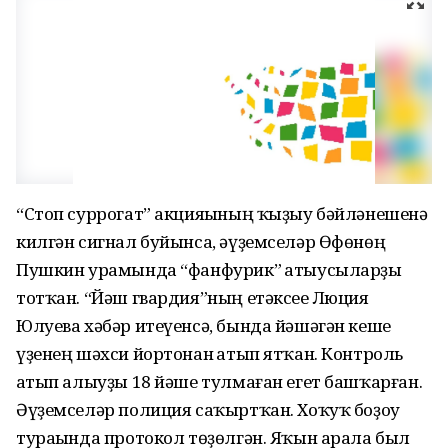
“Стоп суррогат” акцияһының ҡыҙыу бәйләнешенә
килгән сигнал буйынса, әүҙемселәр Өфөнөң
Пушкин урамында “фанфурик” һатыусыларҙы
тотҡан. “Йәш гвардия”ның етәксеһе Люция
Юлуева хәбәр итеүенсә, бында йәшәгән кеше
үҙенең шәхси йортонан һатып ятҡан. Контроль
һатып алыуҙы 18 йәше тулмаған егет башҡарған.
Әүҙемселәр полиция саҡыртҡан. Хоҡуҡ боҙоу
тураһында протокол төҙөлгән. Яҡын арала был