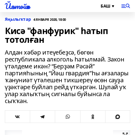
Йәнтөйәк
Яңылыҡтар
4 ЯНВАРЯ 2020, 18:00
Кисә "фанфурик" һатып
тотолған
Алдан хәбәр итеүебеҙсә, бөгөн
республикала алкоголь һатылмай. Закон
үтәлдеме икән? “Берҙәм Рәсәй”
партияһының “Йәш гвардия”һы ағзалары
ҡануниәт үтәлешен тикшереү өсөн сауҙа
үҙәктәре буйлап рейд үткәргән. Шулай уҡ
улар халыҡтың сигналы буйынса ла
сыҡҡан.