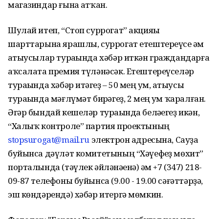
магазиндар ғына һатҡан.
Шулай итеп, “Стоп суррогат” акцияһы
шарттарына ярашлы, суррогат етештереүсе һәм
һатыусылар тураһында хәбәр иткән граждандарға
аҡсалата премия түләнәсәк. Етештереүселәр
тураһында хәбәр итһәгеҙ – 50 мең һум, һатыусы
тураһында мәғлүмәт бирһәгеҙ, 2 мең һум ҡаралған.
Әгәр бындай кешеләр тураһында беләһегеҙ икән,
“Халыҡ контроле” партия проектының
stopsurogat@mail.ru
электрон адресына, Сауҙа
буйынса дәүләт комитетының “Хәүефһеҙ мөхит”
порталында (тәүлек әйләнәһенә) һәм +7 (347) 218-
09-87 телефоны буйынса (9.00 - 19.00 сәғәттәрҙә,
эш көндәрендә) хәбәр итергә мөмкин.