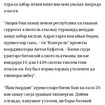
турала хәбәр иткән кеше ике мең һумлыҡ награда
аласаҡ.
"Акция башланыу менән республика халҡынан
суррогат алкоголь һатылыу тураһында меңдән
ашыу хәбәр килгән. Адрестарға көн һайын беҙҙең
әүҙемселәр сыға, – ти “Контроль” проекты
координаторы Антон Буфетов. – Бөгөн сауҙа
үҙәктәре бөтөнләй алкоголь һатманы, киләһе
көндәрҙә 10-дан 14.00 сәғәткә тиклем генә
һатыласаҡ. Беҙ был нормаларҙың үтәлешен дә
тикшерәсәкбеҙ".
“Йәш гвардия” әүҙемселәре бөгөн баш ҡалала 20-
нән ашыу сауҙа урынын тикшергән. Дөйөм
алғанда, ҡануниәт үтәлгән, ни бары бәләкәй