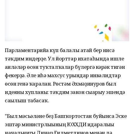
Парламентарийға күп балалы атай бер нисә
тәҡдим индерҙе. Ул йорттар ихатаһында ишле
ғаиләләр өсөн туҡталҡалар бүлергә кәрәк тигән
фекерҙә. Әле иһә махсус урындар инвалидтар
өсөн генә ҡаралған. Рөстәм Әхмәҙинуров был
идеяны хупланы: тәҡдим закон сығарыу эшендә
сағылыш табасаҡ.
"Был мәсьәләне беҙ Башҡортостан буйынса Эске
эштәр министрлығының ЮХХДИ идаралығы
начальнигы Динар Ғилметдинов менән дә