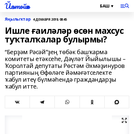
Йәнтөйәк
Яңылыҡтар
4 ДЕКАБРЯ 2019, 08:45
Ишле ғаиләләр өсөн махсус
туҡталҡалар булырмы?
“Берҙәм Рәсәй”ҙең төбәк башҡарма
комитеты етәксеһе, Дәүләт Йыйылышы –
Ҡоролтай депутаты Рөстәм Әхмәҙинуров
партияның Өфөләге йәмәғәтселекте
ҡабул итеү бүлмәһендә граждандарҙы
ҡабул итте.