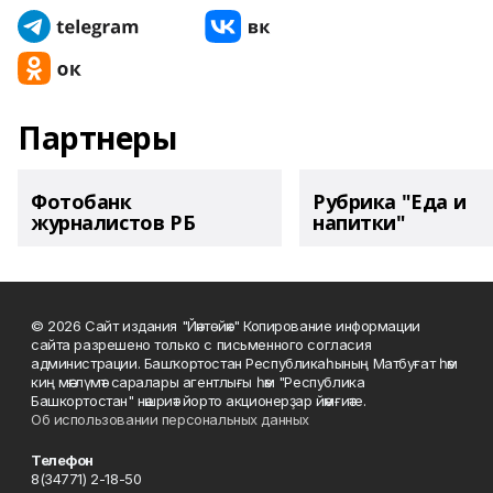
Партнеры
Фотобанк
Рубрика "Еда и
журналистов РБ
напитки"
© 2026 Сайт издания "Йәнтөйәк" Копирование информации
сайта разрешено только с письменного согласия
администрации. Башҡортостан Республикаһының Матбуғат һәм
киң мәғлүмәт саралары агентлығы һәм "Республика
Башкортостан" нәшриәт йорто акционерҙар йәмғиәте.
Об использовании персональных данных
Телефон
8(34771) 2-18-50