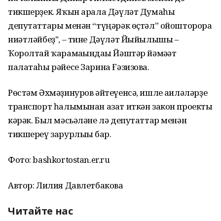
тикшерҙек. Яҡын арала Дәүләт Думаһы
депутаттары менән “түңәрәк өҫтәл” ойошторорға
ниәтләйбеҙ", – тине Дәүләт Йыйылышы –
Ҡоролтай ҡарамағындағы Йәштәр йәмәғәт
палатаһы рәйесе Зарина Ғәзизова.
Рөстәм Әхмәҙинуров әйтеүенсә, ишле ғаиләләрҙе
транспорт һалымынан азат иткән закон проекты
кәрәк. Был мәсьәләне лә депутаттар менән
тикшереү зарурлығы бар.
Фото: bashkortostan.er.ru
Автор: Лилия Давлетбакова
Читайте нас