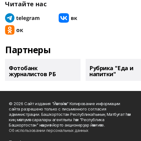
Читайте нас
Партнеры
Фотобанк
Рубрика "Еда и
журналистов РБ
напитки"
© 2026 Сайт издания "Йәнтөйәк" Копирование информации
сайта разрешено только с письменного согласия
администрации. Башҡортостан Республикаһының Матбуғат һәм
киң мәғлүмәт саралары агентлығы һәм "Республика
Башкортостан" нәшриәт йорто акционерҙар йәмғиәте.
Об использовании персональных данных