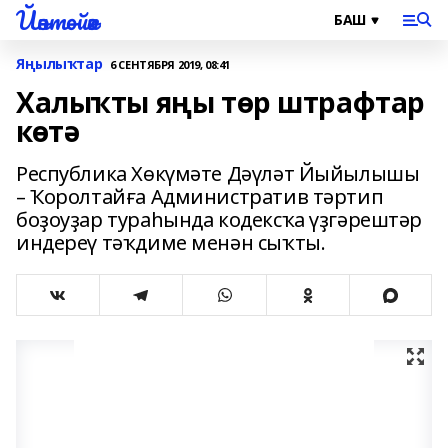
Йәнтөйәк
Яңылыҡтар
6 СЕНТЯБРЯ 2019, 08:41
Халыҡты яңы төр штрафтар
көтә
Республика Хөкүмәте Дәүләт Йыйылышы
– Ҡоролтайға Административ тәртип
боҙоуҙар тураһында кодексҡа үҙгәрештәр
индереү тәҡдиме менән сыҡты.