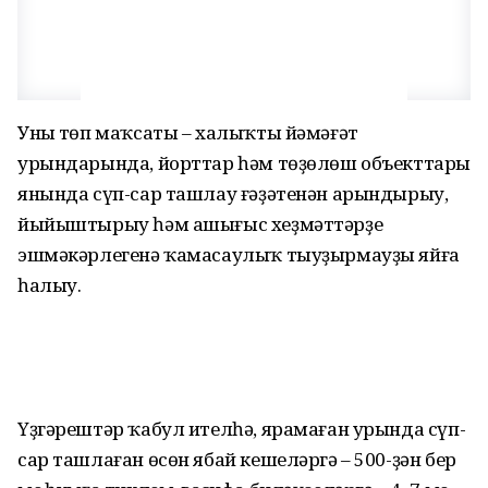
Уның төп маҡсаты – халыҡты йәмәғәт
урындарында, йорттар һәм төҙөлөш объекттары
янында сүп-сар ташлау ғәҙәтенән арындырыу,
йыйыштырыу һәм ашығыс хеҙмәттәрҙең
эшмәкәрлегенә ҡамасаулыҡ тыуҙырмауҙы яйға
һалыу.
Үҙгәрештәр ҡабул ителһә, ярамаған урында сүп-
сар ташлаған өсөн ябай кешеләргә – 500-ҙән бер