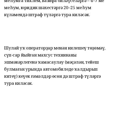
мең һумға тиклем, вазифа биләүселәргә – 4–7 мең
мең һум, юридик шәхестәргә 20–25 мең һум
күләмендә штраф түләргә тура киләсәк.
Шулай уҡ операторҙар менән килешеү төҙөмәү,
сүп-сар йыйған махсус техниканың
эшмәкәрлегенә ҡамасаулау (мәҫәлән, тейеш
булмаған урында автомобилеңде ҡалдырып
китеү) кеүек ғәмәлдәр өсөн дә штраф түләргә
тура киләсәк.