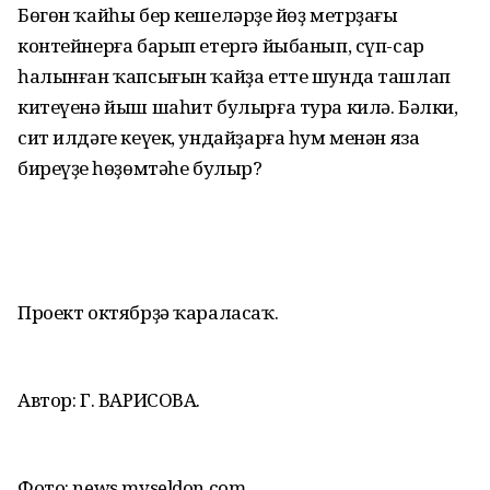
Бөгөн ҡайһы бер кешеләрҙең йөҙ метрҙағы
контейнерға барып етергә йыбанып, сүп-сар
һалынған ҡапсығын ҡайҙа етте шунда ташлап
китеүенә йыш шаһит булырға тура килә. Бәлки,
сит илдәге кеүек, ундайҙарға һум менән яза
биреүҙең һөҙөмтәһе булыр?
Проект октябрҙә ҡараласаҡ.
Автор: Г. ВАРИСОВА.
Фото: news.myseldon.com