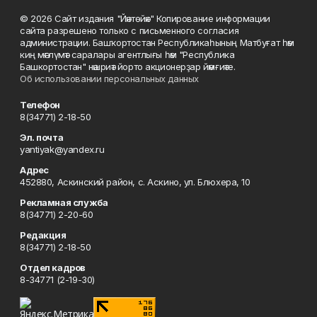
© 2026 Сайт издания "Йәнтөйәк" Копирование информации
сайта разрешено только с письменного согласия
администрации. Башҡортостан Республикаһының Матбуғат һәм
киң мәғлүмәт саралары агентлығы һәм "Республика
Башкортостан" нәшриәт йорто акционерҙар йәмғиәте.
Об использовании персональных данных
Телефон
8(34771) 2-18-50
Эл. почта
yantiyak@yandex.ru
Адрес
452880, Аскинский район, с. Аскино, ул. Блюхера, 10
Рекламная служба
8(34771) 2-20-60
Редакция
8(34771) 2-18-50
Отдел кадров
8-34771 (2-19-30)