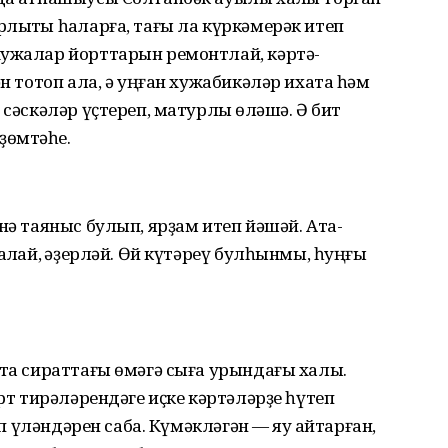
лыҡты һаҡларға, тағы ла күркәмерәк итеп
хужалар йорттарын ремонтлай, кәртә-
ән тотоп ала, ә уңған хужабикәләр ихата һәм
 сәскәләр үҫтереп, матурлыҡ өләшә. Ә бит
ҙөмтәһе.
нә таяныс булып, ярҙам итеп йәшәй. Ата-
аҡлай, ҡәҙерләй. Өй күтәреү булһынмы, һуңғы
та сираттағы өмәгә сыға урындағы халыҡ.
орт тирәләрендәге иҫке кәртәләрҙе һүтеп
үп үләндәрен саба. Күмәкләгән — яу ҡайтарған,