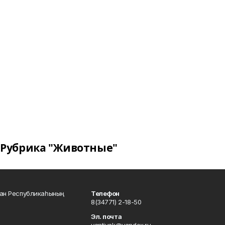
Рубрика "Животные"
тан Республикаһының
Телефон
8(34771) 2-18-50
Эл. почта