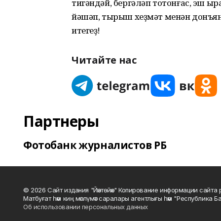
тигәндәй, бергәләп тотонғас, эш ыр
йәшәп, тырыш хеҙмәт менән донъян
итегеҙ!
Читайте нас
Партнеры
Фотобанк журналистов РБ
© 2026 Сайт издания "Йәнтөйәк" Копирование информации сайт
Матбуғат һәм киң мәғлүмәт саралары агентлығы һәм "Республика Ба
Об использовании персональных данных