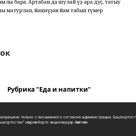
амлы бара. Артабан да шулай үҙ-ара дуҫ, татыу
ы матурлап, йәшәүҙән йәм табып ғүмер
Рубрика "Еда и напитки"
а разрешено только с письменного согласия администрации. Башҡортос
шкортостан" нәшриәт йорто акционерҙар йәмғиәте.