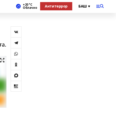
+20 °С
Антитеррор
Облачно
ға.