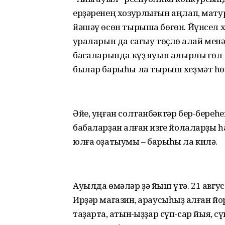
ерҙәренең хозурлығын аңлап, матур
йәшәү өсөн тырыша бөгөн. Йүнсел 
ҡураларын да сағыу төҫлө ҡалай мен
баҡсаларында күҙ яуын алырлыҡ гөл-
былар барыһы ла тырыш хеҙмәт һө
Әйе, уңған солтанбәктәр бер-береһе
бабаларҙан ҡалған изге йолаларҙы һ
юлға оҙатыумы – барыһы ла килә.
Ауылда өмәләр ҙә йыш үтә. 21 авгус
Ирҙәр магазин, ҡараусыһыҙ ҡалған й
таҙарта, ҡатын-ҡыҙҙар сүп-сар йыя, с