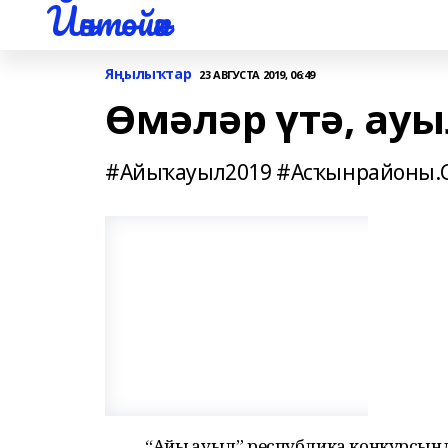
Йәнтөйәк
Яңылыҡтар
23 АВГУСТА 2019, 06:49
Өмәләр үтә, ау
#Айыҡауыл2019 #Асҡынрайоны.Сол
“Айыҡ ауыл” республика конкурсын