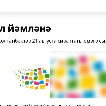
ыл йәмләнә
танбәктәр 21 августа сираттағы өмәгә сы
да ҡатнашыусы Солтанбәк ауылы халҡы торған