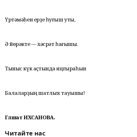
Үртәмәһен ерҙе һуғыш уты,
Ә йөрәкте — хәсрәт һағышы.
Тыныс күк аҫтында яңғыраһын
Балаларҙың шатлыҡ тауышы!
Гөлшат ИХСАНОВА.
Читайте нас