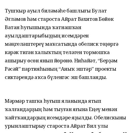
Тушҡыр ауыл биләмәһе башлығы Булат
Әғләмов һәм староста Айрат Вәхитов Бөйөк
Ватан һуғышында ҡатнашҡан
ауылдаштарыбыҙҙың исемдәрен
мәңгеләштереү маҡсатында обелиск төҙөргә
кәрәк тигән халыҡтың теләген тормошҡа
ашырыу өсөн янып йөрөнө. Ниһайәт, “Берҙәм
Рәсәй” партияһының “Аныҡ эштәр” проекты
сиктәрендә аҡса бүленгәс эш башланды.
Мәрмәр ташҡа һуғыш яланында ятып
ҡалғандарҙың һәм тыуған яғына Еңеү менән
ҡайтҡандарҙың исемдәре яҙылды. Обелискыны
урынлаштырыу староста Айрат Вил улы