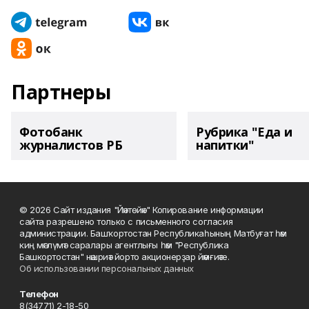
Партнеры
Фотобанк
Рубрика "Еда и
журналистов РБ
напитки"
© 2026 Сайт издания "Йәнтөйәк" Копирование информации
сайта разрешено только с письменного согласия
администрации. Башҡортостан Республикаһының Матбуғат һәм
киң мәғлүмәт саралары агентлығы һәм "Республика
Башкортостан" нәшриәт йорто акционерҙар йәмғиәте.
Об использовании персональных данных
Телефон
8(34771) 2-18-50