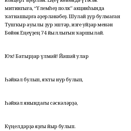
митингыға, “Үлемһеҙ полк” акцияһында
ҡатнашырға әҙерләнәбеҙ. Шулай ҙур булмаған
Тушҡыр ауылы ҙур эштәр, изге уйҙар менән
Бөйөк Еңеүҙең 74 йыллығын ҡаршылай.
Юҡ! Батырҙар үлмәй! Йәшәй улар
Һәйкәл булып, яҡты нур булып,
Һәйкәл янындағы сәскәләрҙә,
Күңелдәрҙә яҙғы йыр булып.