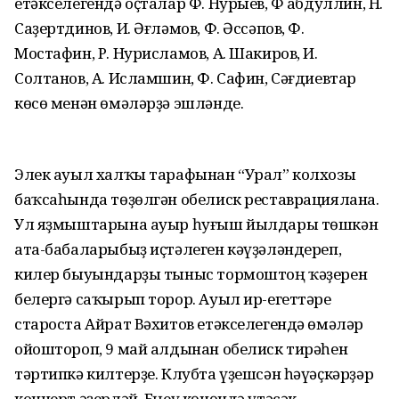
етәкселегендә оҫталар Ф. Нурыев, Ф Ғабдуллин, Н.
Саҙертдинов, И. Әғләмов, Ф. Әссәпов, Ф.
Мостафин, Р. Нурисламов, А. Шакиров, И.
Солтанов, А. Исламшин, Ф. Сафин, Сәғдиевтар
көсө менән өмәләрҙә эшләнде.
Элек ауыл халҡы тарафынан “Урал” колхозы
баҡсаһында төҙөлгән обелиск реставрациялана.
Ул яҙмыштарына ауыр һуғыш йылдары төшкән
ата-бабаларыбыҙ иҫтәлеген кәүҙәләндереп,
килер быуындарҙы тыныс тормоштоң ҡәҙерен
белергә саҡырып торор. Ауыл ир-егеттәре
староста Айрат Вәхитов етәкселегендә өмәләр
ойоштороп, 9 май алдынан обелиск тирәһен
тәртипкә килтерҙе. Клубта үҙешсән һәүәҫкәрҙәр
концерт әҙерләй. Еңеү көнөндә үтәсәк