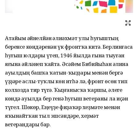
Атайым Ғәйнелйән Ғәлиәхмәт улы һуғыштың
беренсе көндәренән үк фронтҡа китә. Берлинғаса
һуғыш юлдары үтеп, 1946 йылда ғына тыуған
яғына әйләнеп ҡайта. Әсәйем Бибийыһан Ғәлина
ауылдың башҡа ҡатын-ҡыҙҙары менән бергә
үҙҙәре аслы-туҡлы көн итһә лә, фронт өсөн тип
колхозда тир түгә. Ҡыҙғанысҡа ҡаршы, әлеге
көндә ауылда бер генә һуғыш ветераны ла иҫән
түгел. Шөкөр, Еңеүҙе фиҙаҡәр хеҙмәте менән
яҡынайтҡан тыл эшсәндәре, хеҙмәт
ветерандары бар.