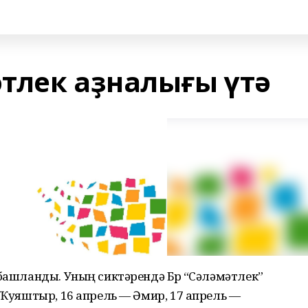
тлек аҙналығы үтә
башланды. Уның сиктәрендә Бөрө “Сәләмәтлек”
— Ҡуяштыр, 16 апрель — Әмир, 17 апрель —