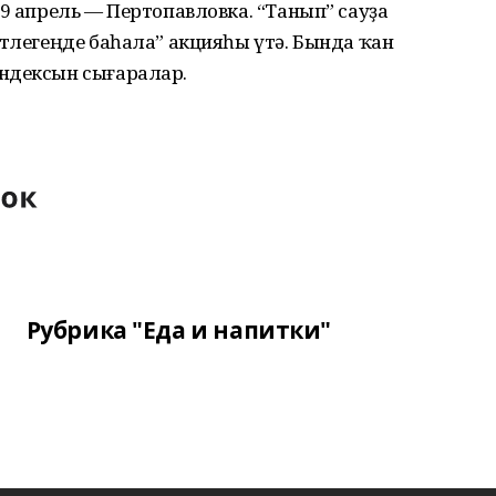
19 апрель — Пертопавловка. “Танып” сауҙа
әтлегеңде баһала” акцияһы үтә. Бында ҡан
ндексын сығаралар.
Рубрика "Еда и напитки"