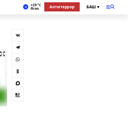
+29 °С
Антитеррор
Ясно