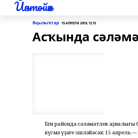
Йәнтөйәк
Яңылыҡтар
15 АПРЕЛЯ 2019, 12:15
Асҡында сәләмә
Бөгөн районда сәләмәтлек аҙналығы 
күсмә үҙәге эшләйәсәк: 15 апрель 