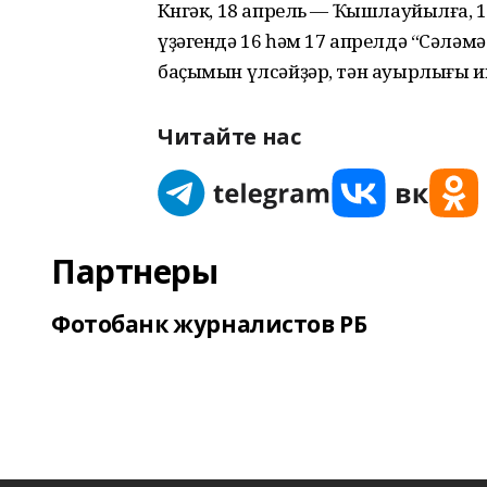
Көнгәк, 18 апрель — Ҡышлауйылға, 
үҙәгендә 16 һәм 17 апрелдә “Сәләм
баҫымын үлсәйҙәр, тән ауырлығы и
Читайте нас
Партнеры
Фотобанк журналистов РБ