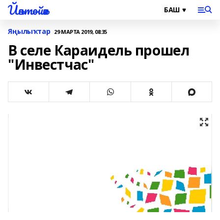
Йәнтөйәк
Яңылыҡтар
29 МАРТА 2019, 08:35
В селе Караидель прошел
"Инвестчас"