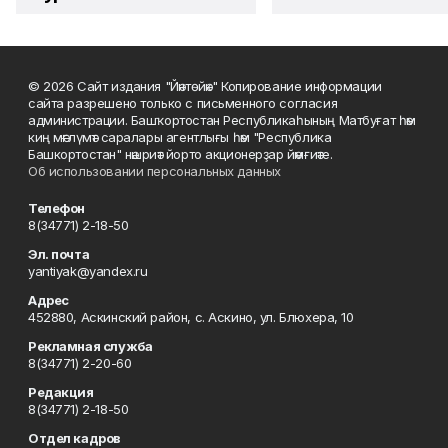
© 2026 Сайт издания "Йәнтөйәк" Копирование информации
сайта разрешено только с письменного согласия
администрации. Башҡортостан Республикаһының Матбуғат һәм
киң мәғлүмәт саралары агентлығы һәм "Республика
Башкортостан" нәшриәт йорто акционерҙар йәмғиәте.
Об использовании персональных данных
Телефон
8(34771) 2-18-50
Эл. почта
yantiyak@yandex.ru
Адрес
452880, Аскинский район, с. Аскино, ул. Блюхера, 10
Рекламная служба
8(34771) 2-20-60
Редакция
8(34771) 2-18-50
Отдел кадров