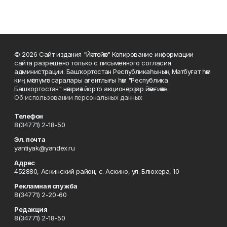
© 2026 Сайт издания "Йәнтөйәк" Копирование информации
сайта разрешено только с письменного согласия
администрации. Башҡортостан Республикаһының Матбуғат һәм
киң мәғлүмәт саралары агентлығы һәм "Республика
Башкортостан" нәшриәт йорто акционерҙар йәмғиәте.
Об использовании персональных данных
Телефон
8(34771) 2-18-50
Эл. почта
yantiyak@yandex.ru
Адрес
452880, Аскинский район, с. Аскино, ул. Блюхера, 10
Рекламная служба
8(34771) 2-20-60
Редакция
8(34771) 2-18-50