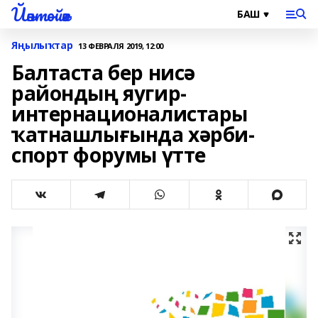
Йәнтөйәк
Яңылыҡтар
13 ФЕВРАЛЯ 2019, 12:00
Балтаста бер нисә
райондың яугир-
интернационалистары
ҡатнашлығында хәрби-
спорт форумы үтте