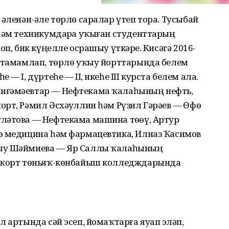
 әленән-әле төрлө саралар үтеп тора. Тусыбай
һәм техникумдарҙа уҡыған студенттарҙың
оп, бик күңелле осрашыу үткәрҙе. Кисәгә 2016-
н тамамлап, төрлө уҡыу йорттарында белем
— I, дүртеһе — II, икеһе III курста белем ала.
иғәмәевтар — Нефтекама ҡалаһының нефть,
рт, Рәмил Әсхәҙуллин һәм Рүзил Гәрәев — Өфө
ләтова — Нефтекама машина төҙөү, Артур
ө медицина һәм фармацевтика, Илназ Ҡасимов
һыу Шәймиева — Яр Саллы ҡалаһының
ашҡорт төньяҡ-көнбайыш колледждарында
 артында сәй эсеп, йомаҡтарға яуап эҙләп,