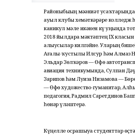
Районыбыҙҙың мәҙәниәт усаҡтарында
ауыл клубы хеҙмәткәрҙәре колледж 
каникул мәле икәнен күҙ уңында тот
2018 йылдарҙа мәктәптең IX класы
алыусылар килгәйне. Уларҙың бишеһе 
Ағалы-ҡустылы Илсур һәм Алмаз Н
Эльдар Зөлҡәров — Өфө автотранспо
авиация техникумында, Сулпан Дәү
Зарипов һәм Луиза Низамова — Бөр
— Өфө художество-гуманитар, Ал
педагогия, Радмил Саҙретдинов Б
һөнәр үҙләштерә.
Күңелле осрашыуҙа студенттар өҫтәл