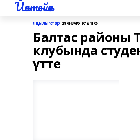
Йәнтөйәк
Яңылыҡтар
28 ЯНВАРЯ 2019, 11:05
Балтас районы 
клубында студе
үтте