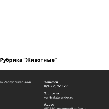
Рубрика "Животные"
тан Республикаһының
Телефон
8(34771) 2-18-50
Эл. почта
yantiyak@yandex.ru
Адрес
452880, Аскинский район, с.