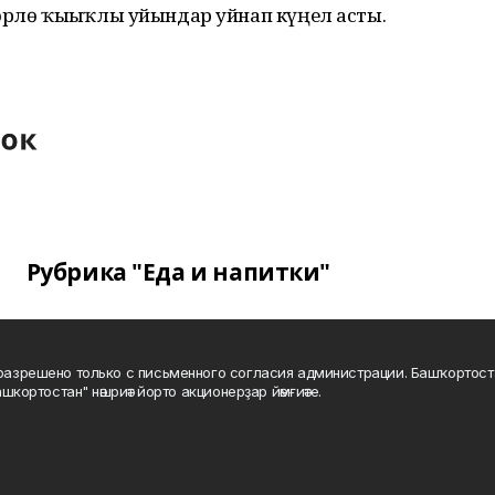
төрлө ҡыҙыҡлы уйындар уйнап күңел асты.
Рубрика "Еда и напитки"
а разрешено только с письменного согласия администрации. Башҡортос
шкортостан" нәшриәт йорто акционерҙар йәмғиәте.