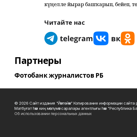
күңелле йырҙар башҡарып, бейеп, 
Читайте нас
Партнеры
Фотобанк журналистов РБ
© 2026 Сайт издания "Йәнтөйәк" Копирование информации сайт
Матбуғат һәм киң мәғлүмәт саралары агентлығы һәм "Республика Ба
Об использовании персональных данных